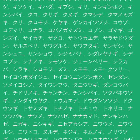
ゲ、キソケイ、キハダ、キブシ、キリ、キンギンボク、キ
ンシバイ、クコ、クサギ、クヌギ、クマシデ、クマノミズ
キ、クリ、クロモジ、ケヤキ、ゲンカイツツジ、コウゾ、
コデマリ、コナラ、コバノガマズミ、コブシ、ゴマギ、ゴ
ンズイ、サイカチ、ザクロ、サトウカエデ、サラサドウダ
ン、サルスベリ、サワグルミ、サワフタギ、サンザシ、サ
ンシュユ、サンショウ、シジミバナ、シダレヤナギ、シデ
コブシ、シナノキ、シモツケ、ジューンベリー、シラカ
バ、シラキ、シロモジ、ズミ、スモモ、スモークツリー、
セイヨウボダイジュ、セイヨウニンジンボク、センダン、
ソメイヨシノ、タイワンフウ、タニウツギ、ダンコウバ
イ、チドリノキ、チャンチン、チンシバイ、ツクバネウツ
ギ、テンダイウヤク、トウカエデ、ドウダンツツジ、ドク
ウツギ、トサミズキ、トチノキ、トチュウ、トネリコ、ナ
ツツバキ、ナツメ、ナツハゼ、ナナカマド、ナンキンハ
ゼ、ニガキ、ニシキギ、ニセアカシア、ニワウメ、ニワウ
ルシ、ニワトコ、ヌルデ、ネジキ、ネムノキ、ノリウツ
ギ、ハウチワカエデ、ハクウンボク、ハコネウツギ、ハゼ