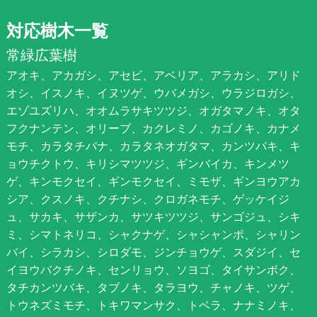
対応樹木一覧
常緑広葉樹
アオキ、アカガシ、アセビ、アベリア、アラカシ、アリド
オシ、イスノキ、イヌツゲ、ウバメガシ、ウラジロガシ、
エゾユズリハ、オオムラサキツツジ、オガタマノキ、オタ
フクナンテン、オリーブ、カクレミノ、カゴノキ、カナメ
モチ、カラタチバナ、カラタネオガタマ、カンツバキ、キ
ョウチクトウ、キリシマツツジ、ギンバイカ、キンメツ
ゲ、キンモクセイ、ギンモクセイ、ミモザ、ギンヨウアカ
シア、クスノキ、クチナシ、クロガネモチ、ゲッケイジ
ュ、サカキ、サザンカ、サツキツツジ、サンゴジュ、シキ
ミ、シマトネリコ、シャクナゲ、シャシャンポ、シャリン
バイ、シラカシ、シロダモ、ジンチョウゲ、スダジイ、セ
イヨウバクチノキ、センリョウ、ソヨゴ、タイサンボク、
タチカンツバキ、タブノキ、タラヨウ、チャノキ、ツゲ、
トウネズミモチ、トキワマンサク、トベラ、ナナミノキ、