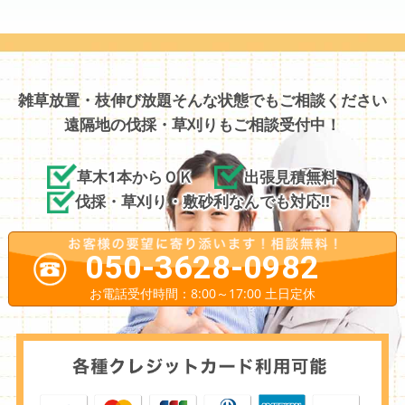
雑草放置・枝伸び放題そんな状態でもご相談ください
遠隔地の伐採・草刈りもご相談受付中！
草木1本からＯＫ
出張見積無料
伐採・草刈り・敷砂利なんでも対応!!
050-3628-0982
お電話受付時間：8:00～17:00 土日定休