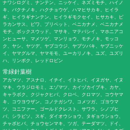
ナワシログミ、ナンテン、ニッケイ、ネズミモチ、ハイノ
キ、バクチノキ、ハクチョウゲ、ハマヒサカキ、ヒイラ
ギ、ヒイラギナンテン、ヒイラギモクセイ、ヒサカキ、ピ
ラカンサス、ビワ、プリペット、ベニカナメ、ベニカナメ
モチ、ボックスウッド、マサキ、マテバシイ、マホニアコ
ンヒューサ、マメツゲ、マンリョウ、モチノキ、モッコ
ク、ヤシ、ヤツデ、ヤブコウジ、ヤブツバキ、ヤブニッケ
イ、ヤマグルマ、ヤマモモ、ユーカリノキ、ユズ、ユズリ
ハ、リンボク、レッドロビン
常緑針葉樹
アカマツ、アスナロ、イチイ、イトヒバ、イヌガヤ、イヌ
マキ、ウラジロモミ、エゾマツ、カイヅカイブキ、カヤ、
キャラボク、クジャクヒバ、クロベ、クロマツ、コウヤマ
キ、コウヨウザン、コノテガシワ、コメツガ、ゴヨウマ
ツ、コニファー、ゴールドクレスト、サワラ、シノブヒ
バ、シラビソ、スギ、ダイオウショウ、タギョウショウ、
チャボヒバ、チョウセンマキ、ツガ、テーダマツ、ドイ、