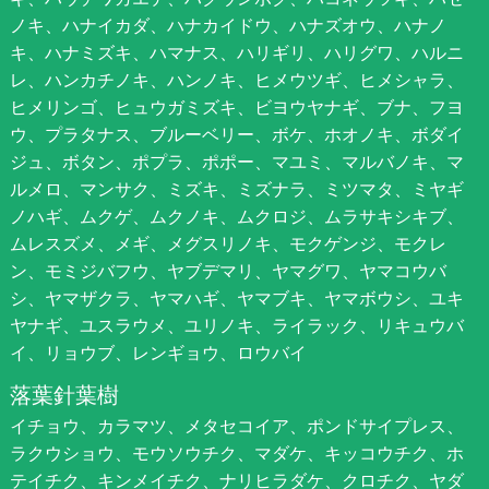
ノキ、ハナイカダ、ハナカイドウ、ハナズオウ、ハナノ
キ、ハナミズキ、ハマナス、ハリギリ、ハリグワ、ハルニ
レ、ハンカチノキ、ハンノキ、ヒメウツギ、ヒメシャラ、
ヒメリンゴ、ヒュウガミズキ、ビヨウヤナギ、ブナ、フヨ
ウ、プラタナス、ブルーベリー、ボケ、ホオノキ、ボダイ
ジュ、ボタン、ポプラ、ポポー、マユミ、マルバノキ、マ
ルメロ、マンサク、ミズキ、ミズナラ、ミツマタ、ミヤギ
ノハギ、ムクゲ、ムクノキ、ムクロジ、ムラサキシキブ、
ムレスズメ、メギ、メグスリノキ、モクゲンジ、モクレ
ン、モミジバフウ、ヤブデマリ、ヤマグワ、ヤマコウバ
シ、ヤマザクラ、ヤマハギ、ヤマブキ、ヤマボウシ、ユキ
ヤナギ、ユスラウメ、ユリノキ、ライラック、リキュウバ
イ、リョウブ、レンギョウ、ロウバイ
落葉針葉樹
イチョウ、カラマツ、メタセコイア、ポンドサイプレス、
ラクウショウ、モウソウチク、マダケ、キッコウチク、ホ
テイチク、キンメイチク、ナリヒラダケ、クロチク、ヤダ