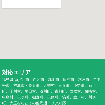
対応エリア
福島県:須賀川市、白河市、郡山市、田村市、本宮市、二本
松市、福島市・鏡石町、天栄村、三春町、小野町、石川
町、玉川村、平田村、浅川町、古殿町、西郷村、泉崎村、
中島村、矢吹町、棚倉町、矢祭町、塙町、鮫川村、川俣
町、大玉村などその他周辺エリア対応