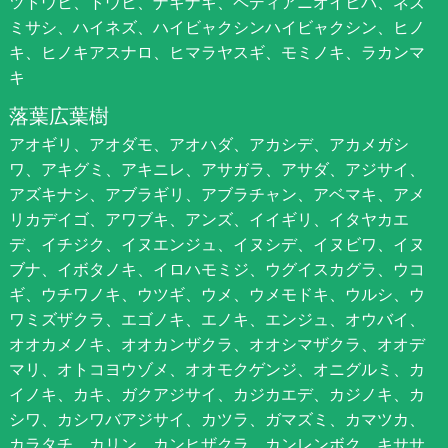
ツトウヒ、トウヒ、ナギナギ、ペディアニオイヒバ、ネズ
ミサシ、ハイネズ、ハイビャクシンハイビャクシン、ヒノ
キ、ヒノキアスナロ、ヒマラヤスギ、モミノキ、ラカンマ
キ
落葉広葉樹
アオギリ、アオダモ、アオハダ、アカシデ、アカメガシ
ワ、アキグミ、アキニレ、アサガラ、アサダ、アジサイ、
アズキナシ、アブラギリ、アブラチャン、アベマキ、アメ
リカデイゴ、アワブキ、アンズ、イイギリ、イタヤカエ
デ、イチジク、イヌエンジュ、イヌシデ、イヌビワ、イヌ
ブナ、イボタノキ、イロハモミジ、ウグイスカグラ、ウコ
ギ、ウチワノキ、ウツギ、ウメ、ウメモドキ、ウルシ、ウ
ワミズザクラ、エゴノキ、エノキ、エンジュ、オウバイ、
オオカメノキ、オオカンザクラ、オオシマザクラ、オオデ
マリ、オトコヨウゾメ、オオモクゲンジ、オニグルミ、カ
イノキ、カキ、ガクアジサイ、カジカエデ、カジノキ、カ
シワ、カシワバアジサイ、カツラ、ガマズミ、カマツカ、
カラタチ、カリン、カンヒザクラ、カンレンボク、キササ