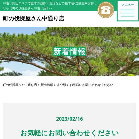
中通り周辺エリアで庭木の伐採・剪定などの植木屋/造園屋をお探し
メニュー
なら【町の伐採屋さん中通り店】へ
toggle
naviga
町の伐採屋さん中通り店
新着情報
町の伐採屋さん中通り店
>
新着情報
>
未分類
>
お気軽にお問い合わせください
2023/02/16
お気軽にお問い合わせください