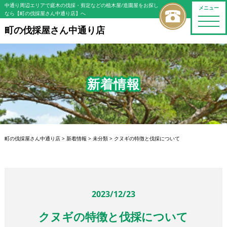
中通り周辺エリアで庭木の伐採・剪定などの植木屋/造園屋をお探し
メニュー
なら【町の伐採屋さん中通り店】へ
toggle
naviga
町の伐採屋さん中通り店
新着情報
町の伐採屋さん中通り店
>
新着情報
>
未分類
>
クヌギの特徴と伐採について
2023/12/23
クヌギの特徴と伐採について