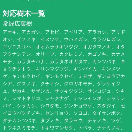
対応樹木一覧
常緑広葉樹
アオキ、アカガシ、アセビ、アベリア、アラカシ、アリド
オシ、イスノキ、イヌツゲ、ウバメガシ、ウラジロガシ、
エゾユズリハ、オオムラサキツツジ、オガタマノキ、オタ
フクナンテン、オリーブ、カクレミノ、カゴノキ、カナメ
モチ、カラタチバナ、カラタネオガタマ、カンツバキ、キ
ョウチクトウ、キリシマツツジ、ギンバイカ、キンメツ
ゲ、キンモクセイ、ギンモクセイ、ミモザ、ギンヨウアカ
シア、クスノキ、クチナシ、クロガネモチ、ゲッケイジ
ュ、サカキ、サザンカ、サツキツツジ、サンゴジュ、シキ
ミ、シマトネリコ、シャクナゲ、シャシャンポ、シャリン
バイ、シラカシ、シロダモ、ジンチョウゲ、スダジイ、セ
イヨウバクチノキ、センリョウ、ソヨゴ、タイサンボク、
タチカンツバキ、タブノキ、タラヨウ、チャノキ、ツゲ、
トウネズミモチ、トキワマンサク、トベラ、ナナミノキ、