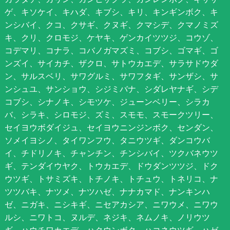
ゲ、キソケイ、キハダ、キブシ、キリ、キンギンボク、キ
ンシバイ、クコ、クサギ、クヌギ、クマシデ、クマノミズ
キ、クリ、クロモジ、ケヤキ、ゲンカイツツジ、コウゾ、
コデマリ、コナラ、コバノガマズミ、コブシ、ゴマギ、ゴ
ンズイ、サイカチ、ザクロ、サトウカエデ、サラサドウダ
ン、サルスベリ、サワグルミ、サワフタギ、サンザシ、サ
ンシュユ、サンショウ、シジミバナ、シダレヤナギ、シデ
コブシ、シナノキ、シモツケ、ジューンベリー、シラカ
バ、シラキ、シロモジ、ズミ、スモモ、スモークツリー、
セイヨウボダイジュ、セイヨウニンジンボク、センダン、
ソメイヨシノ、タイワンフウ、タニウツギ、ダンコウバ
イ、チドリノキ、チャンチン、チンシバイ、ツクバネウツ
ギ、テンダイウヤク、トウカエデ、ドウダンツツジ、ドク
ウツギ、トサミズキ、トチノキ、トチュウ、トネリコ、ナ
ツツバキ、ナツメ、ナツハゼ、ナナカマド、ナンキンハ
ゼ、ニガキ、ニシキギ、ニセアカシア、ニワウメ、ニワウ
ルシ、ニワトコ、ヌルデ、ネジキ、ネムノキ、ノリウツ
ギ、ハウチワカエデ、ハクウンボク、ハコネウツギ、ハゼ