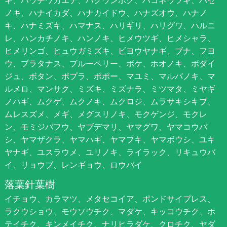
ノキ、ハナイカダ、ハナカイドウ、ハナズオウ、ハナノ
キ、ハナミズキ、ハマナス、ハリギリ、ハリグワ、ハルニ
レ、ハンカチノキ、ハンノキ、ヒメウツギ、ヒメシャラ、
ヒメリンゴ、ヒュウガミズキ、ビヨウヤナギ、ブナ、フヨ
ウ、プラタナス、ブルーベリー、ボケ、ホオノキ、ボダイ
ジュ、ボタン、ポプラ、ポポー、マユミ、マルバノキ、マ
ルメロ、マンサク、ミズキ、ミズナラ、ミツマタ、ミヤギ
ノハギ、ムクゲ、ムクノキ、ムクロジ、ムラサキシキブ、
ムレスズメ、メギ、メグスリノキ、モクゲンジ、モクレ
ン、モミジバフウ、ヤブデマリ、ヤマグワ、ヤマコウバ
シ、ヤマザクラ、ヤマハギ、ヤマブキ、ヤマボウシ、ユキ
ヤナギ、ユスラウメ、ユリノキ、ライラック、リキュウバ
イ、リョウブ、レンギョウ、ロウバイ
落葉針葉樹
イチョウ、カラマツ、メタセコイア、ポンドサイプレス、
ラクウショウ、モウソウチク、マダケ、キッコウチク、ホ
テイチク、キンメイチク、ナリヒラダケ、クロチク、ヤダ