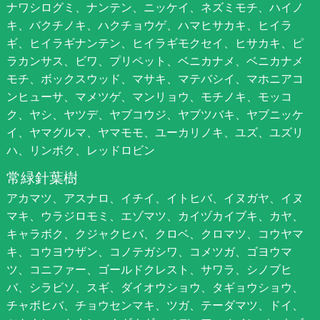
ナワシログミ、ナンテン、ニッケイ、ネズミモチ、ハイノ
キ、バクチノキ、ハクチョウゲ、ハマヒサカキ、ヒイラ
ギ、ヒイラギナンテン、ヒイラギモクセイ、ヒサカキ、ピ
ラカンサス、ビワ、プリペット、ベニカナメ、ベニカナメ
モチ、ボックスウッド、マサキ、マテバシイ、マホニアコ
ンヒューサ、マメツゲ、マンリョウ、モチノキ、モッコ
ク、ヤシ、ヤツデ、ヤブコウジ、ヤブツバキ、ヤブニッケ
イ、ヤマグルマ、ヤマモモ、ユーカリノキ、ユズ、ユズリ
ハ、リンボク、レッドロビン
常緑針葉樹
アカマツ、アスナロ、イチイ、イトヒバ、イヌガヤ、イヌ
マキ、ウラジロモミ、エゾマツ、カイヅカイブキ、カヤ、
キャラボク、クジャクヒバ、クロベ、クロマツ、コウヤマ
キ、コウヨウザン、コノテガシワ、コメツガ、ゴヨウマ
ツ、コニファー、ゴールドクレスト、サワラ、シノブヒ
バ、シラビソ、スギ、ダイオウショウ、タギョウショウ、
チャボヒバ、チョウセンマキ、ツガ、テーダマツ、ドイ、