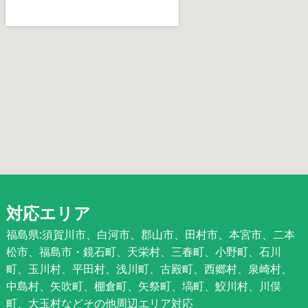
対応エリア
福島県:須賀川市、白河市、郡山市、田村市、本宮市、二本
松市、福島市・鏡石町、天栄村、三春町、小野町、石川
町、玉川村、平田村、浅川町、古殿町、西郷村、泉崎村、
中島村、矢吹町、棚倉町、矢祭町、塙町、鮫川村、川俣
町、大玉村などその他周辺エリア対応