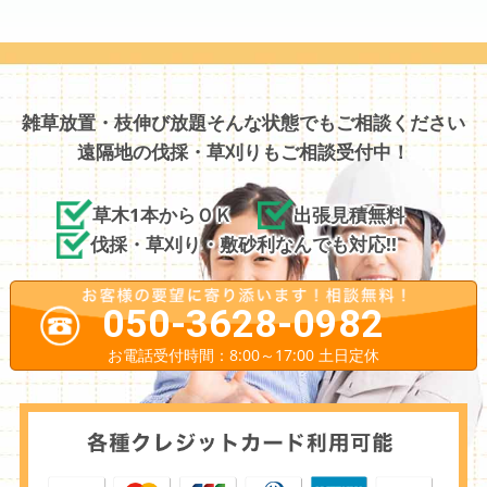
雑草放置・枝伸び放題そんな状態でもご相談ください
遠隔地の伐採・草刈りもご相談受付中！
草木1本からＯＫ
出張見積無料
伐採・草刈り・敷砂利なんでも対応!!
050-3628-0982
お電話受付時間：8:00～17:00 土日定休