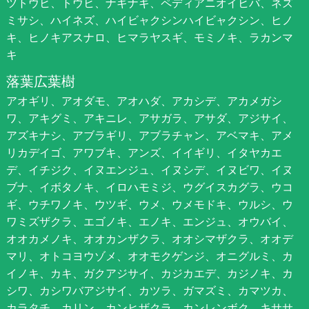
ツトウヒ、トウヒ、ナギナギ、ペディアニオイヒバ、ネズ
ミサシ、ハイネズ、ハイビャクシンハイビャクシン、ヒノ
キ、ヒノキアスナロ、ヒマラヤスギ、モミノキ、ラカンマ
キ
落葉広葉樹
アオギリ、アオダモ、アオハダ、アカシデ、アカメガシ
ワ、アキグミ、アキニレ、アサガラ、アサダ、アジサイ、
アズキナシ、アブラギリ、アブラチャン、アベマキ、アメ
リカデイゴ、アワブキ、アンズ、イイギリ、イタヤカエ
デ、イチジク、イヌエンジュ、イヌシデ、イヌビワ、イヌ
ブナ、イボタノキ、イロハモミジ、ウグイスカグラ、ウコ
ギ、ウチワノキ、ウツギ、ウメ、ウメモドキ、ウルシ、ウ
ワミズザクラ、エゴノキ、エノキ、エンジュ、オウバイ、
オオカメノキ、オオカンザクラ、オオシマザクラ、オオデ
マリ、オトコヨウゾメ、オオモクゲンジ、オニグルミ、カ
イノキ、カキ、ガクアジサイ、カジカエデ、カジノキ、カ
シワ、カシワバアジサイ、カツラ、ガマズミ、カマツカ、
カラタチ、カリン、カンヒザクラ、カンレンボク、キササ