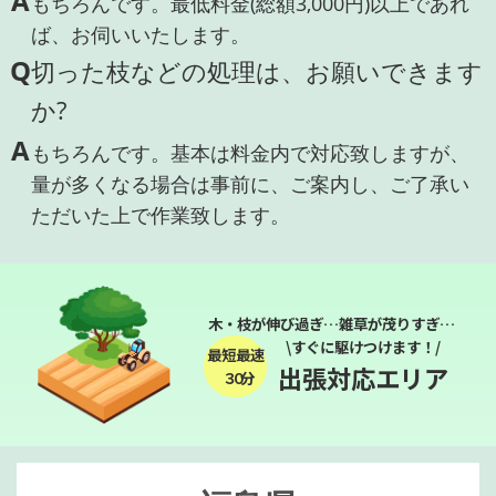
A
もちろんです。最低料金(総額3,000円)以上であれ
ば、お伺いいたします。
Q
切った枝などの処理は、お願いできます
か?
A
もちろんです。基本は料金内で対応致しますが、
量が多くなる場合は事前に、ご案内し、ご了承い
ただいた上で作業致します。
木・枝が伸び過ぎ…雑草が茂りすぎ…
\すぐに駆けつけます！/
最短最速
出張対応エリア
３０分