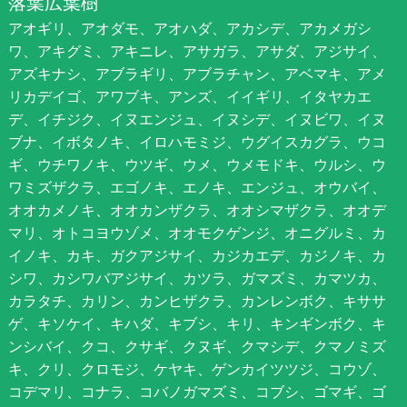
落葉広葉樹
アオギリ、アオダモ、アオハダ、アカシデ、アカメガシ
ワ、アキグミ、アキニレ、アサガラ、アサダ、アジサイ、
アズキナシ、アブラギリ、アブラチャン、アベマキ、アメ
リカデイゴ、アワブキ、アンズ、イイギリ、イタヤカエ
デ、イチジク、イヌエンジュ、イヌシデ、イヌビワ、イヌ
ブナ、イボタノキ、イロハモミジ、ウグイスカグラ、ウコ
ギ、ウチワノキ、ウツギ、ウメ、ウメモドキ、ウルシ、ウ
ワミズザクラ、エゴノキ、エノキ、エンジュ、オウバイ、
オオカメノキ、オオカンザクラ、オオシマザクラ、オオデ
マリ、オトコヨウゾメ、オオモクゲンジ、オニグルミ、カ
イノキ、カキ、ガクアジサイ、カジカエデ、カジノキ、カ
シワ、カシワバアジサイ、カツラ、ガマズミ、カマツカ、
カラタチ、カリン、カンヒザクラ、カンレンボク、キササ
ゲ、キソケイ、キハダ、キブシ、キリ、キンギンボク、キ
ンシバイ、クコ、クサギ、クヌギ、クマシデ、クマノミズ
キ、クリ、クロモジ、ケヤキ、ゲンカイツツジ、コウゾ、
コデマリ、コナラ、コバノガマズミ、コブシ、ゴマギ、ゴ