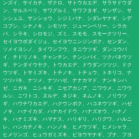
ンズイ、サイカチ、ザクロ、サトウカエデ、サラサドウダ
ン、サルスベリ、サワグルミ、サワフタギ、サンザシ、サ
ンシュユ、サンショウ、シジミバナ、シダレヤナギ、シデ
コブシ、シナノキ、シモツケ、ジューンベリー、シラカ
バ、シラキ、シロモジ、ズミ、スモモ、スモークツリー、
セイヨウボダイジュ、セイヨウニンジンボク、センダン、
ソメイヨシノ、タイワンフウ、タニウツギ、ダンコウバ
イ、チドリノキ、チャンチン、チンシバイ、ツクバネウツ
ギ、テンダイウヤク、トウカエデ、ドウダンツツジ、ドク
ウツギ、トサミズキ、トチノキ、トチュウ、トネリコ、ナ
ツツバキ、ナツメ、ナツハゼ、ナナカマド、ナンキンハ
ゼ、ニガキ、ニシキギ、ニセアカシア、ニワウメ、ニワウ
ルシ、ニワトコ、ヌルデ、ネジキ、ネムノキ、ノリウツ
ギ、ハウチワカエデ、ハクウンボク、ハコネウツギ、ハゼ
ノキ、ハナイカダ、ハナカイドウ、ハナズオウ、ハナノ
キ、ハナミズキ、ハマナス、ハリギリ、ハリグワ、ハルニ
レ、ハンカチノキ、ハンノキ、ヒメウツギ、ヒメシャラ、
ヒメリンゴ、ヒュウガミズキ、ビヨウヤナギ、ブナ、フヨ