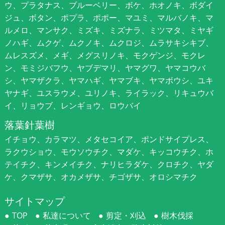
ウ、プラタナス、ブルーベリー、ボケ、ホオノキ、ボダイ
ジュ、ボタン、ポプラ、ポポー、マユミ、マルバノキ、マ
ルメロ、マンサク、ミズキ、ミズナラ、ミツマタ、ミヤギ
ノハギ、ムクゲ、ムクノキ、ムクロジ、ムラサキシキブ、
ムレスズメ、メギ、メグスリノキ、モクゲンジ、モクレ
ン、モミジバフウ、ヤブデマリ、ヤマグワ、ヤマコウバ
シ、ヤマザクラ、ヤマハギ、ヤマブキ、ヤマボウシ、ユキ
ヤナギ、ユスラウメ、ユリノキ、ライラック、リキュウバ
イ、リョウブ、レンギョウ、ロウバイ
落葉針葉樹
イチョウ、カラマツ、メタセコイア、ポンドサイプレス、
ラクウショウ、モウソウチク、マダケ、キッコウチク、ホ
テイチク、キンメイチク、ナリヒラダケ、クロチク、ヤダ
ケ、クマザサ、オカメザサ、チゴザサ、オロシマチク
サイトマップ
TOP
私達について
剪定・刈込
樹木伐採