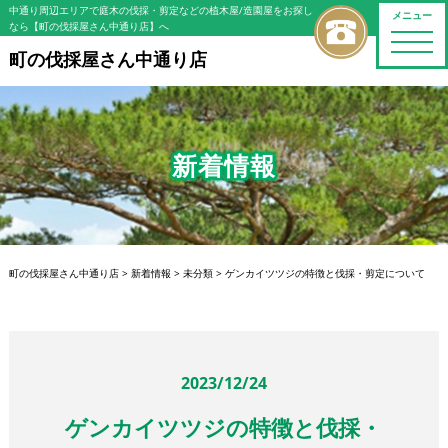
中通り周辺エリアで庭木の伐採・剪定などの植木屋/造園屋をお探し
メニュー
なら【町の伐採屋さん中通り店】へ
toggle
naviga
町の伐採屋さん中通り店
新着情報
町の伐採屋さん中通り店
>
新着情報
>
未分類
>
ゲンカイツツジの特徴と伐採・剪定について
2023/12/24
ゲンカイツツジの特徴と伐採・