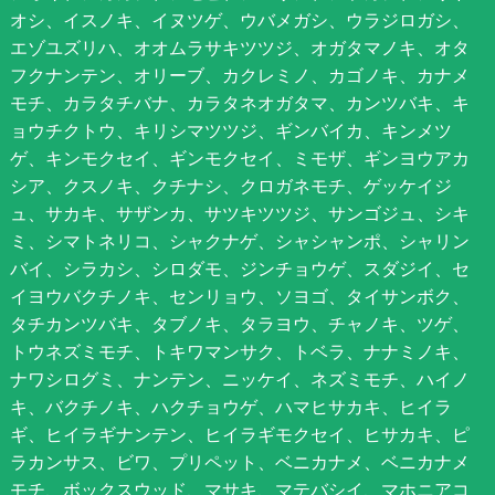
オシ、イスノキ、イヌツゲ、ウバメガシ、ウラジロガシ、
エゾユズリハ、オオムラサキツツジ、オガタマノキ、オタ
フクナンテン、オリーブ、カクレミノ、カゴノキ、カナメ
モチ、カラタチバナ、カラタネオガタマ、カンツバキ、キ
ョウチクトウ、キリシマツツジ、ギンバイカ、キンメツ
ゲ、キンモクセイ、ギンモクセイ、ミモザ、ギンヨウアカ
シア、クスノキ、クチナシ、クロガネモチ、ゲッケイジ
ュ、サカキ、サザンカ、サツキツツジ、サンゴジュ、シキ
ミ、シマトネリコ、シャクナゲ、シャシャンポ、シャリン
バイ、シラカシ、シロダモ、ジンチョウゲ、スダジイ、セ
イヨウバクチノキ、センリョウ、ソヨゴ、タイサンボク、
タチカンツバキ、タブノキ、タラヨウ、チャノキ、ツゲ、
トウネズミモチ、トキワマンサク、トベラ、ナナミノキ、
ナワシログミ、ナンテン、ニッケイ、ネズミモチ、ハイノ
キ、バクチノキ、ハクチョウゲ、ハマヒサカキ、ヒイラ
ギ、ヒイラギナンテン、ヒイラギモクセイ、ヒサカキ、ピ
ラカンサス、ビワ、プリペット、ベニカナメ、ベニカナメ
モチ、ボックスウッド、マサキ、マテバシイ、マホニアコ