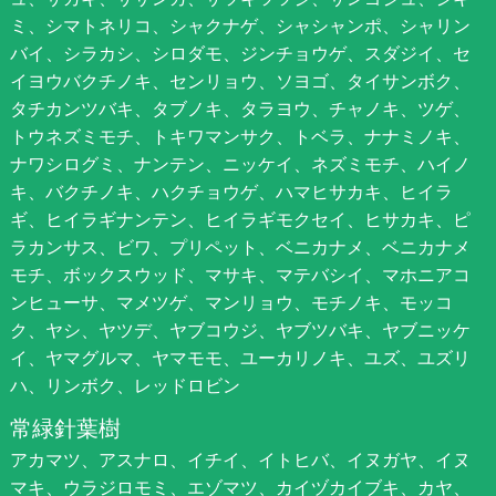
ミ、シマトネリコ、シャクナゲ、シャシャンポ、シャリン
バイ、シラカシ、シロダモ、ジンチョウゲ、スダジイ、セ
イヨウバクチノキ、センリョウ、ソヨゴ、タイサンボク、
タチカンツバキ、タブノキ、タラヨウ、チャノキ、ツゲ、
トウネズミモチ、トキワマンサク、トベラ、ナナミノキ、
ナワシログミ、ナンテン、ニッケイ、ネズミモチ、ハイノ
キ、バクチノキ、ハクチョウゲ、ハマヒサカキ、ヒイラ
ギ、ヒイラギナンテン、ヒイラギモクセイ、ヒサカキ、ピ
ラカンサス、ビワ、プリペット、ベニカナメ、ベニカナメ
モチ、ボックスウッド、マサキ、マテバシイ、マホニアコ
ンヒューサ、マメツゲ、マンリョウ、モチノキ、モッコ
ク、ヤシ、ヤツデ、ヤブコウジ、ヤブツバキ、ヤブニッケ
イ、ヤマグルマ、ヤマモモ、ユーカリノキ、ユズ、ユズリ
ハ、リンボク、レッドロビン
常緑針葉樹
アカマツ、アスナロ、イチイ、イトヒバ、イヌガヤ、イヌ
マキ、ウラジロモミ、エゾマツ、カイヅカイブキ、カヤ、