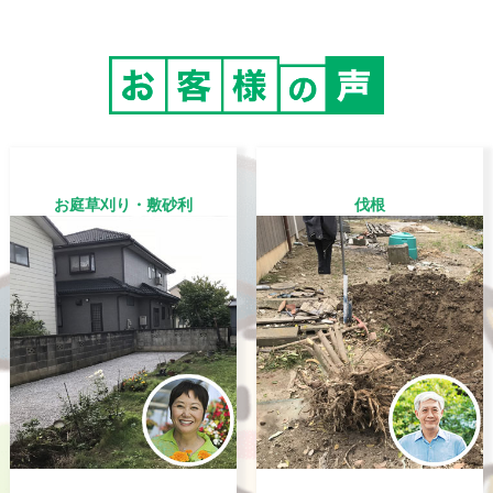
お庭草刈り・敷砂利
伐根