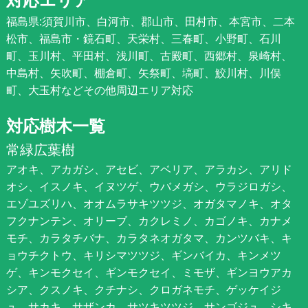
福島県:須賀川市、白河市、郡山市、田村市、本宮市、二本
松市、福島市・鏡石町、天栄村、三春町、小野町、石川
町、玉川村、平田村、浅川町、古殿町、西郷村、泉崎村、
中島村、矢吹町、棚倉町、矢祭町、塙町、鮫川村、川俣
町、大玉村などその他周辺エリア対応
対応樹木一覧
常緑広葉樹
アオキ、アカガシ、アセビ、アベリア、アラカシ、アリド
オシ、イスノキ、イヌツゲ、ウバメガシ、ウラジロガシ、
エゾユズリハ、オオムラサキツツジ、オガタマノキ、オタ
フクナンテン、オリーブ、カクレミノ、カゴノキ、カナメ
モチ、カラタチバナ、カラタネオガタマ、カンツバキ、キ
ョウチクトウ、キリシマツツジ、ギンバイカ、キンメツ
ゲ、キンモクセイ、ギンモクセイ、ミモザ、ギンヨウアカ
シア、クスノキ、クチナシ、クロガネモチ、ゲッケイジ
ュ、サカキ、サザンカ、サツキツツジ、サンゴジュ、シキ