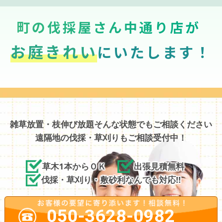
町の伐採屋さん中通り店が
お庭きれい
にいたします！
雑草放置・枝伸び放題そんな状態でもご相談ください
遠隔地の伐採・草刈りもご相談受付中！
草木1本からＯＫ
出張見積無料
伐採・草刈り・敷砂利なんでも対応!!
050-3628-0982