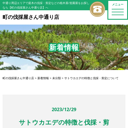
中通り周辺エリアで庭木の伐採・剪定などの植木屋/造園屋をお探し
メニュー
なら【町の伐採屋さん中通り店】へ
toggle
naviga
町の伐採屋さん中通り店
新着情報
町の伐採屋さん中通り店
>
新着情報
>
未分類
>
サトウカエデの特徴と伐採・剪定について
2023/12/29
サトウカエデの特徴と伐採・剪