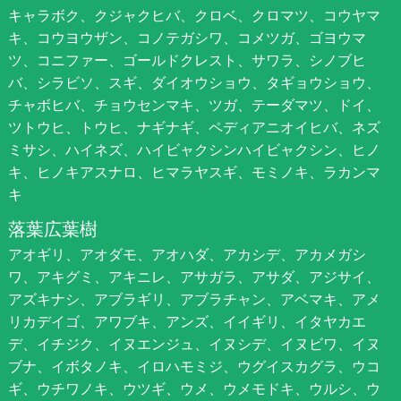
キャラボク、クジャクヒバ、クロベ、クロマツ、コウヤマ
キ、コウヨウザン、コノテガシワ、コメツガ、ゴヨウマ
ツ、コニファー、ゴールドクレスト、サワラ、シノブヒ
バ、シラビソ、スギ、ダイオウショウ、タギョウショウ、
チャボヒバ、チョウセンマキ、ツガ、テーダマツ、ドイ、
ツトウヒ、トウヒ、ナギナギ、ペディアニオイヒバ、ネズ
ミサシ、ハイネズ、ハイビャクシンハイビャクシン、ヒノ
キ、ヒノキアスナロ、ヒマラヤスギ、モミノキ、ラカンマ
キ
落葉広葉樹
アオギリ、アオダモ、アオハダ、アカシデ、アカメガシ
ワ、アキグミ、アキニレ、アサガラ、アサダ、アジサイ、
アズキナシ、アブラギリ、アブラチャン、アベマキ、アメ
リカデイゴ、アワブキ、アンズ、イイギリ、イタヤカエ
デ、イチジク、イヌエンジュ、イヌシデ、イヌビワ、イヌ
ブナ、イボタノキ、イロハモミジ、ウグイスカグラ、ウコ
ギ、ウチワノキ、ウツギ、ウメ、ウメモドキ、ウルシ、ウ