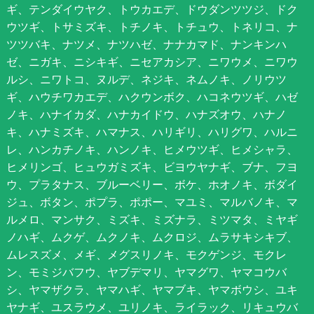
ギ、テンダイウヤク、トウカエデ、ドウダンツツジ、ドク
ウツギ、トサミズキ、トチノキ、トチュウ、トネリコ、ナ
ツツバキ、ナツメ、ナツハゼ、ナナカマド、ナンキンハ
ゼ、ニガキ、ニシキギ、ニセアカシア、ニワウメ、ニワウ
ルシ、ニワトコ、ヌルデ、ネジキ、ネムノキ、ノリウツ
ギ、ハウチワカエデ、ハクウンボク、ハコネウツギ、ハゼ
ノキ、ハナイカダ、ハナカイドウ、ハナズオウ、ハナノ
キ、ハナミズキ、ハマナス、ハリギリ、ハリグワ、ハルニ
レ、ハンカチノキ、ハンノキ、ヒメウツギ、ヒメシャラ、
ヒメリンゴ、ヒュウガミズキ、ビヨウヤナギ、ブナ、フヨ
ウ、プラタナス、ブルーベリー、ボケ、ホオノキ、ボダイ
ジュ、ボタン、ポプラ、ポポー、マユミ、マルバノキ、マ
ルメロ、マンサク、ミズキ、ミズナラ、ミツマタ、ミヤギ
ノハギ、ムクゲ、ムクノキ、ムクロジ、ムラサキシキブ、
ムレスズメ、メギ、メグスリノキ、モクゲンジ、モクレ
ン、モミジバフウ、ヤブデマリ、ヤマグワ、ヤマコウバ
シ、ヤマザクラ、ヤマハギ、ヤマブキ、ヤマボウシ、ユキ
ヤナギ、ユスラウメ、ユリノキ、ライラック、リキュウバ