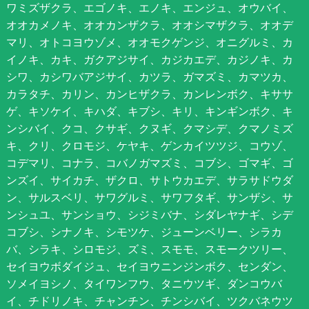
ワミズザクラ、エゴノキ、エノキ、エンジュ、オウバイ、
オオカメノキ、オオカンザクラ、オオシマザクラ、オオデ
マリ、オトコヨウゾメ、オオモクゲンジ、オニグルミ、カ
イノキ、カキ、ガクアジサイ、カジカエデ、カジノキ、カ
シワ、カシワバアジサイ、カツラ、ガマズミ、カマツカ、
カラタチ、カリン、カンヒザクラ、カンレンボク、キササ
ゲ、キソケイ、キハダ、キブシ、キリ、キンギンボク、キ
ンシバイ、クコ、クサギ、クヌギ、クマシデ、クマノミズ
キ、クリ、クロモジ、ケヤキ、ゲンカイツツジ、コウゾ、
コデマリ、コナラ、コバノガマズミ、コブシ、ゴマギ、ゴ
ンズイ、サイカチ、ザクロ、サトウカエデ、サラサドウダ
ン、サルスベリ、サワグルミ、サワフタギ、サンザシ、サ
ンシュユ、サンショウ、シジミバナ、シダレヤナギ、シデ
コブシ、シナノキ、シモツケ、ジューンベリー、シラカ
バ、シラキ、シロモジ、ズミ、スモモ、スモークツリー、
セイヨウボダイジュ、セイヨウニンジンボク、センダン、
ソメイヨシノ、タイワンフウ、タニウツギ、ダンコウバ
イ、チドリノキ、チャンチン、チンシバイ、ツクバネウツ