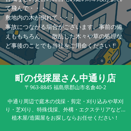
て飛んで・・・
敷地内の木が倒れて・・・
事故につながる場合がございます。事前の備
えももちろん、 散乱した木々や草の処理な
ど事後のことでも当社をご用命ください！
町の伐採屋さん中通り店
〒963-8845
福島県郡山市名倉40-2
中通り周辺で庭木の伐採・剪定・刈り込みや草刈
り・芝刈り、特殊伐採、外構・エクステリアなど...
植木屋/造園屋をお探しならお任せください！