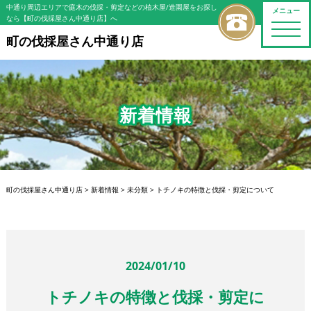
中通り周辺エリアで庭木の伐採・剪定などの植木屋/造園屋をお探し
メニュー
なら【町の伐採屋さん中通り店】へ
toggle
naviga
町の伐採屋さん中通り店
新着情報
町の伐採屋さん中通り店
>
新着情報
>
未分類
>
トチノキの特徴と伐採・剪定について
2024/01/10
トチノキの特徴と伐採・剪定に