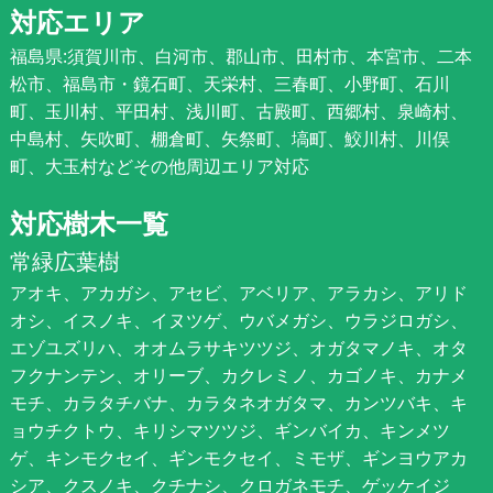
対応エリア
福島県:須賀川市、白河市、郡山市、田村市、本宮市、二本
松市、福島市・鏡石町、天栄村、三春町、小野町、石川
町、玉川村、平田村、浅川町、古殿町、西郷村、泉崎村、
中島村、矢吹町、棚倉町、矢祭町、塙町、鮫川村、川俣
町、大玉村などその他周辺エリア対応
対応樹木一覧
常緑広葉樹
アオキ、アカガシ、アセビ、アベリア、アラカシ、アリド
オシ、イスノキ、イヌツゲ、ウバメガシ、ウラジロガシ、
エゾユズリハ、オオムラサキツツジ、オガタマノキ、オタ
フクナンテン、オリーブ、カクレミノ、カゴノキ、カナメ
モチ、カラタチバナ、カラタネオガタマ、カンツバキ、キ
ョウチクトウ、キリシマツツジ、ギンバイカ、キンメツ
ゲ、キンモクセイ、ギンモクセイ、ミモザ、ギンヨウアカ
シア、クスノキ、クチナシ、クロガネモチ、ゲッケイジ