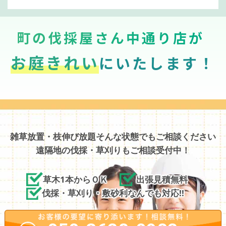
町の伐採屋さん中通り店が
お庭きれい
にいたします！
雑草放置・枝伸び放題そんな状態でもご相談ください
遠隔地の伐採・草刈りもご相談受付中！
草木1本からＯＫ
出張見積無料
伐採・草刈り・敷砂利なんでも対応!!