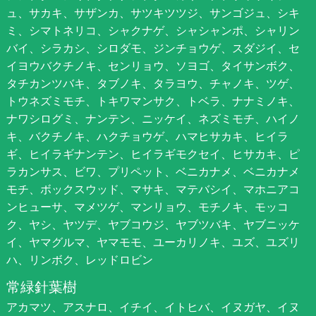
ュ、サカキ、サザンカ、サツキツツジ、サンゴジュ、シキ
ミ、シマトネリコ、シャクナゲ、シャシャンポ、シャリン
バイ、シラカシ、シロダモ、ジンチョウゲ、スダジイ、セ
イヨウバクチノキ、センリョウ、ソヨゴ、タイサンボク、
タチカンツバキ、タブノキ、タラヨウ、チャノキ、ツゲ、
トウネズミモチ、トキワマンサク、トベラ、ナナミノキ、
ナワシログミ、ナンテン、ニッケイ、ネズミモチ、ハイノ
キ、バクチノキ、ハクチョウゲ、ハマヒサカキ、ヒイラ
ギ、ヒイラギナンテン、ヒイラギモクセイ、ヒサカキ、ピ
ラカンサス、ビワ、プリペット、ベニカナメ、ベニカナメ
モチ、ボックスウッド、マサキ、マテバシイ、マホニアコ
ンヒューサ、マメツゲ、マンリョウ、モチノキ、モッコ
ク、ヤシ、ヤツデ、ヤブコウジ、ヤブツバキ、ヤブニッケ
イ、ヤマグルマ、ヤマモモ、ユーカリノキ、ユズ、ユズリ
ハ、リンボク、レッドロビン
常緑針葉樹
アカマツ、アスナロ、イチイ、イトヒバ、イヌガヤ、イヌ