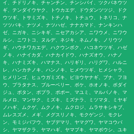
イ、チドリノキ、チャンチン、チンシバイ、ツクバネウツ
ギ、テンダイウヤク、トウカエデ、ドウダンツツジ、ドク
ウツギ、トサミズキ、トチノキ、トチュウ、トネリコ、ナ
ツツバキ、ナツメ、ナツハゼ、ナナカマド、ナンキンハ
ゼ、ニガキ、ニシキギ、ニセアカシア、ニワウメ、ニワウ
ルシ、ニワトコ、ヌルデ、ネジキ、ネムノキ、ノリウツ
ギ、ハウチワカエデ、ハクウンボク、ハコネウツギ、ハゼ
ノキ、ハナイカダ、ハナカイドウ、ハナズオウ、ハナノ
キ、ハナミズキ、ハマナス、ハリギリ、ハリグワ、ハルニ
レ、ハンカチノキ、ハンノキ、ヒメウツギ、ヒメシャラ、
ヒメリンゴ、ヒュウガミズキ、ビヨウヤナギ、ブナ、フヨ
ウ、プラタナス、ブルーベリー、ボケ、ホオノキ、ボダイ
ジュ、ボタン、ポプラ、ポポー、マユミ、マルバノキ、マ
ルメロ、マンサク、ミズキ、ミズナラ、ミツマタ、ミヤギ
ノハギ、ムクゲ、ムクノキ、ムクロジ、ムラサキシキブ、
ムレスズメ、メギ、メグスリノキ、モクゲンジ、モクレ
ン、モミジバフウ、ヤブデマリ、ヤマグワ、ヤマコウバ
シ、ヤマザクラ、ヤマハギ、ヤマブキ、ヤマボウシ、ユキ