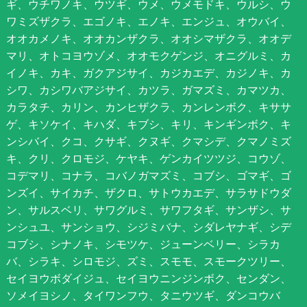
ギ、ウチワノキ、ウツギ、ウメ、ウメモドキ、ウルシ、ウ
ワミズザクラ、エゴノキ、エノキ、エンジュ、オウバイ、
オオカメノキ、オオカンザクラ、オオシマザクラ、オオデ
マリ、オトコヨウゾメ、オオモクゲンジ、オニグルミ、カ
イノキ、カキ、ガクアジサイ、カジカエデ、カジノキ、カ
シワ、カシワバアジサイ、カツラ、ガマズミ、カマツカ、
カラタチ、カリン、カンヒザクラ、カンレンボク、キササ
ゲ、キソケイ、キハダ、キブシ、キリ、キンギンボク、キ
ンシバイ、クコ、クサギ、クヌギ、クマシデ、クマノミズ
キ、クリ、クロモジ、ケヤキ、ゲンカイツツジ、コウゾ、
コデマリ、コナラ、コバノガマズミ、コブシ、ゴマギ、ゴ
ンズイ、サイカチ、ザクロ、サトウカエデ、サラサドウダ
ン、サルスベリ、サワグルミ、サワフタギ、サンザシ、サ
ンシュユ、サンショウ、シジミバナ、シダレヤナギ、シデ
コブシ、シナノキ、シモツケ、ジューンベリー、シラカ
バ、シラキ、シロモジ、ズミ、スモモ、スモークツリー、
セイヨウボダイジュ、セイヨウニンジンボク、センダン、
ソメイヨシノ、タイワンフウ、タニウツギ、ダンコウバ