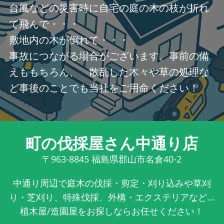
台風などの災害時に自宅の庭の木の枝が折れ
て飛んで・・・
敷地内の木が倒れて・・・
事故につながる場合がございます。事前の備
えももちろん、 散乱した木々や草の処理な
ど事後のことでも当社をご用命ください！
町の伐採屋さん中通り店
〒963-8845
福島県郡山市名倉40-2
中通り周辺で庭木の伐採・剪定・刈り込みや草刈
り・芝刈り、特殊伐採、外構・エクステリアなど...
植木屋/造園屋をお探しならお任せください！