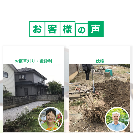
お庭草刈り・敷砂利
伐根