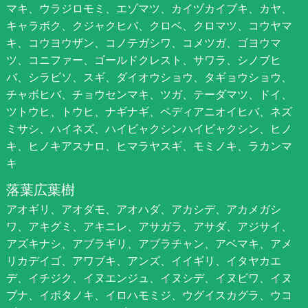
マキ、ウラジロモミ、エゾマツ、カイヅカイブキ、カヤ、
キャラボク、クジャクヒバ、クロベ、クロマツ、コウヤマ
キ、コウヨウザン、コノテガシワ、コメツガ、ゴヨウマ
ツ、コニファー、ゴールドクレスト、サワラ、シノブヒ
バ、シラビソ、スギ、ダイオウショウ、タギョウショウ、
チャボヒバ、チョウセンマキ、ツガ、テーダマツ、ドイ、
ツトウヒ、トウヒ、ナギナギ、ペディアニオイヒバ、ネズ
ミサシ、ハイネズ、ハイビャクシンハイビャクシン、ヒノ
キ、ヒノキアスナロ、ヒマラヤスギ、モミノキ、ラカンマ
キ
落葉広葉樹
アオギリ、アオダモ、アオハダ、アカシデ、アカメガシ
ワ、アキグミ、アキニレ、アサガラ、アサダ、アジサイ、
アズキナシ、アブラギリ、アブラチャン、アベマキ、アメ
リカデイゴ、アワブキ、アンズ、イイギリ、イタヤカエ
デ、イチジク、イヌエンジュ、イヌシデ、イヌビワ、イヌ
ブナ、イボタノキ、イロハモミジ、ウグイスカグラ、ウコ