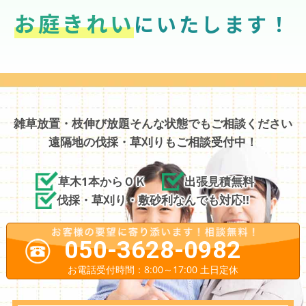
お庭きれい
にいたします！
雑草放置・枝伸び放題そんな状態でもご相談ください
遠隔地の伐採・草刈りもご相談受付中！
草木1本からＯＫ
出張見積無料
伐採・草刈り・敷砂利なんでも対応!!
050-3628-0982
お電話受付時間：8:00～17:00 土日定休