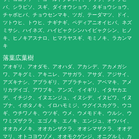
バ、シラビソ、スギ、ダイオウショウ、タギョウショウ、
チャボヒバ、チョウセンマキ、ツガ、テーダマツ、ドイ、
ツトウヒ、トウヒ、ナギナギ、ペディアニオイヒバ、ネズ
ミサシ、ハイネズ、ハイビャクシンハイビャクシン、ヒノ
キ、ヒノキアスナロ、ヒマラヤスギ、モミノキ、ラカンマ
キ
落葉広葉樹
アオギリ、アオダモ、アオハダ、アカシデ、アカメガシ
ワ、アキグミ、アキニレ、アサガラ、アサダ、アジサイ、
アズキナシ、アブラギリ、アブラチャン、アベマキ、アメ
リカデイゴ、アワブキ、アンズ、イイギリ、イタヤカエ
デ、イチジク、イヌエンジュ、イヌシデ、イヌビワ、イヌ
ブナ、イボタノキ、イロハモミジ、ウグイスカグラ、ウコ
ギ、ウチワノキ、ウツギ、ウメ、ウメモドキ、ウルシ、ウ
ワミズザクラ、エゴノキ、エノキ、エンジュ、オウバイ、
オオカメノキ、オオカンザクラ、オオシマザクラ、オオデ
マリ、オトコヨウゾメ、オオモクゲンジ、オニグルミ、カ