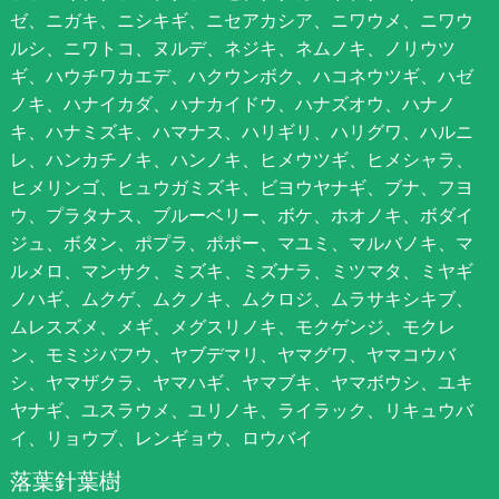
ゼ、ニガキ、ニシキギ、ニセアカシア、ニワウメ、ニワウ
ルシ、ニワトコ、ヌルデ、ネジキ、ネムノキ、ノリウツ
ギ、ハウチワカエデ、ハクウンボク、ハコネウツギ、ハゼ
ノキ、ハナイカダ、ハナカイドウ、ハナズオウ、ハナノ
キ、ハナミズキ、ハマナス、ハリギリ、ハリグワ、ハルニ
レ、ハンカチノキ、ハンノキ、ヒメウツギ、ヒメシャラ、
ヒメリンゴ、ヒュウガミズキ、ビヨウヤナギ、ブナ、フヨ
ウ、プラタナス、ブルーベリー、ボケ、ホオノキ、ボダイ
ジュ、ボタン、ポプラ、ポポー、マユミ、マルバノキ、マ
ルメロ、マンサク、ミズキ、ミズナラ、ミツマタ、ミヤギ
ノハギ、ムクゲ、ムクノキ、ムクロジ、ムラサキシキブ、
ムレスズメ、メギ、メグスリノキ、モクゲンジ、モクレ
ン、モミジバフウ、ヤブデマリ、ヤマグワ、ヤマコウバ
シ、ヤマザクラ、ヤマハギ、ヤマブキ、ヤマボウシ、ユキ
ヤナギ、ユスラウメ、ユリノキ、ライラック、リキュウバ
イ、リョウブ、レンギョウ、ロウバイ
落葉針葉樹