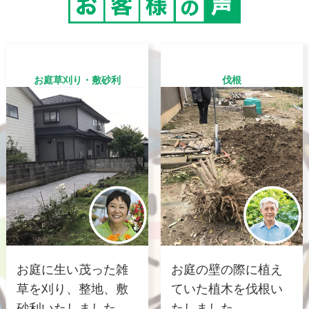
お庭草刈り・敷砂利
伐根
お庭に生い茂った雑
お庭の壁の際に植え
草を刈り、整地、敷
ていた植木を伐根い
砂利いたしました。
たしました。