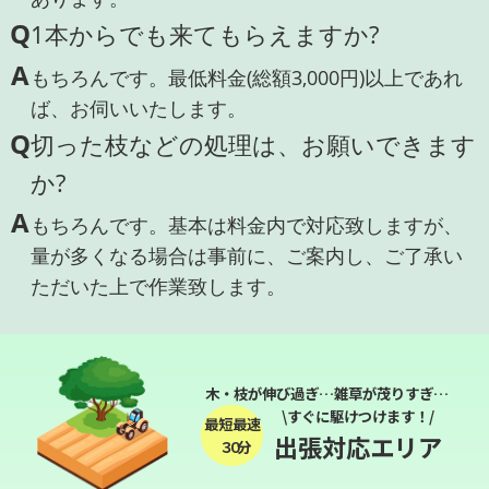
Q
1本からでも来てもらえますか?
A
もちろんです。最低料金(総額3,000円)以上であれ
ば、お伺いいたします。
Q
切った枝などの処理は、お願いできます
か?
A
もちろんです。基本は料金内で対応致しますが、
量が多くなる場合は事前に、ご案内し、ご了承い
ただいた上で作業致します。
木・枝が伸び過ぎ…雑草が茂りすぎ…
\すぐに駆けつけます！/
最短最速
出張対応エリア
３０分