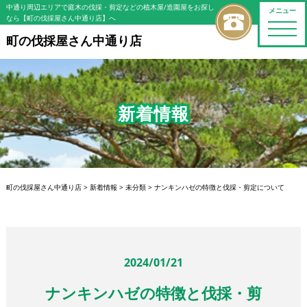
中通り周辺エリアで庭木の伐採・剪定などの植木屋/造園屋をお探し
メニュー
なら【町の伐採屋さん中通り店】へ
toggle
naviga
町の伐採屋さん中通り店
新着情報
町の伐採屋さん中通り店
>
新着情報
>
未分類
>
ナンキンハゼの特徴と伐採・剪定について
2024/01/21
ナンキンハゼの特徴と伐採・剪