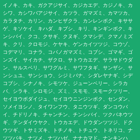
イノキ、カキ、ガクアジサイ、カジカエデ、カジノキ、カ
シワ、カシワバアジサイ、カツラ、ガマズミ、カマツカ、
カラタチ、カリン、カンヒザクラ、カンレンボク、キササ
ゲ、キソケイ、キハダ、キブシ、キリ、キンギンボク、キ
ンシバイ、クコ、クサギ、クヌギ、クマシデ、クマノミズ
キ、クリ、クロモジ、ケヤキ、ゲンカイツツジ、コウゾ、
コデマリ、コナラ、コバノガマズミ、コブシ、ゴマギ、ゴ
ンズイ、サイカチ、ザクロ、サトウカエデ、サラサドウダ
ン、サルスベリ、サワグルミ、サワフタギ、サンザシ、サ
ンシュユ、サンショウ、シジミバナ、シダレヤナギ、シデ
コブシ、シナノキ、シモツケ、ジューンベリー、シラカ
バ、シラキ、シロモジ、ズミ、スモモ、スモークツリー、
セイヨウボダイジュ、セイヨウニンジンボク、センダン、
ソメイヨシノ、タイワンフウ、タニウツギ、ダンコウバ
イ、チドリノキ、チャンチン、チンシバイ、ツクバネウツ
ギ、テンダイウヤク、トウカエデ、ドウダンツツジ、ドク
ウツギ、トサミズキ、トチノキ、トチュウ、トネリコ、ナ
ツツバキ、ナツメ、ナツハゼ、ナナカマド、ナンキンハ