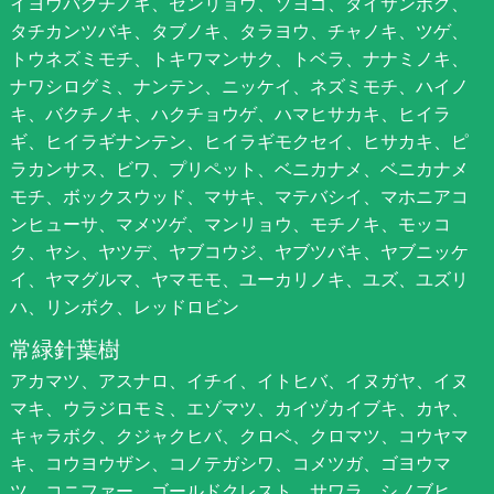
イヨウバクチノキ、センリョウ、ソヨゴ、タイサンボク、
タチカンツバキ、タブノキ、タラヨウ、チャノキ、ツゲ、
トウネズミモチ、トキワマンサク、トベラ、ナナミノキ、
ナワシログミ、ナンテン、ニッケイ、ネズミモチ、ハイノ
キ、バクチノキ、ハクチョウゲ、ハマヒサカキ、ヒイラ
ギ、ヒイラギナンテン、ヒイラギモクセイ、ヒサカキ、ピ
ラカンサス、ビワ、プリペット、ベニカナメ、ベニカナメ
モチ、ボックスウッド、マサキ、マテバシイ、マホニアコ
ンヒューサ、マメツゲ、マンリョウ、モチノキ、モッコ
ク、ヤシ、ヤツデ、ヤブコウジ、ヤブツバキ、ヤブニッケ
イ、ヤマグルマ、ヤマモモ、ユーカリノキ、ユズ、ユズリ
ハ、リンボク、レッドロビン
常緑針葉樹
アカマツ、アスナロ、イチイ、イトヒバ、イヌガヤ、イヌ
マキ、ウラジロモミ、エゾマツ、カイヅカイブキ、カヤ、
キャラボク、クジャクヒバ、クロベ、クロマツ、コウヤマ
キ、コウヨウザン、コノテガシワ、コメツガ、ゴヨウマ
ツ、コニファー、ゴールドクレスト、サワラ、シノブヒ