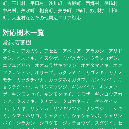
町、玉川村、平田村、浅川町、古殿町、西郷村、泉崎村、
中島村、矢吹町、棚倉町、矢祭町、塙町、鮫川村、川俣
町、大玉村などその他周辺エリア対応
対応樹木一覧
常緑広葉樹
アオキ、アカガシ、アセビ、アベリア、アラカシ、アリド
オシ、イスノキ、イヌツゲ、ウバメガシ、ウラジロガシ、
エゾユズリハ、オオムラサキツツジ、オガタマノキ、オタ
フクナンテン、オリーブ、カクレミノ、カゴノキ、カナメ
モチ、カラタチバナ、カラタネオガタマ、カンツバキ、キ
ョウチクトウ、キリシマツツジ、ギンバイカ、キンメツ
ゲ、キンモクセイ、ギンモクセイ、ミモザ、ギンヨウアカ
シア、クスノキ、クチナシ、クロガネモチ、ゲッケイジ
ュ、サカキ、サザンカ、サツキツツジ、サンゴジュ、シキ
ミ、シマトネリコ、シャクナゲ、シャシャンポ、シャリン
バイ、シラカシ、シロダモ、ジンチョウゲ、スダジイ、セ