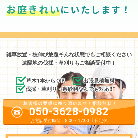
お庭きれい
にいたします！
雑草放置・枝伸び放題そんな状態でもご相談ください
遠隔地の伐採・草刈りもご相談受付中！
草木1本からＯＫ
出張見積無料
伐採・草刈り・敷砂利なんでも対応!!
050-3628-0982
お電話受付時間：8:00～17:00 土日定休