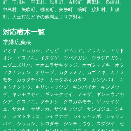
町、玉川村、平田村、浅川町、古殿町、西郷村、泉崎村、
中島村、矢吹町、棚倉町、矢祭町、塙町、鮫川村、川俣
町、大玉村などその他周辺エリア対応
対応樹木一覧
常緑広葉樹
アオキ、アカガシ、アセビ、アベリア、アラカシ、アリド
オシ、イスノキ、イヌツゲ、ウバメガシ、ウラジロガシ、
エゾユズリハ、オオムラサキツツジ、オガタマノキ、オタ
フクナンテン、オリーブ、カクレミノ、カゴノキ、カナメ
モチ、カラタチバナ、カラタネオガタマ、カンツバキ、キ
ョウチクトウ、キリシマツツジ、ギンバイカ、キンメツ
ゲ、キンモクセイ、ギンモクセイ、ミモザ、ギンヨウアカ
シア、クスノキ、クチナシ、クロガネモチ、ゲッケイジ
ュ、サカキ、サザンカ、サツキツツジ、サンゴジュ、シキ
ミ、シマトネリコ、シャクナゲ、シャシャンポ、シャリン
バイ、シラカシ、シロダモ、ジンチョウゲ、スダジイ、セ
イヨウバクチノキ、センリョウ、ソヨゴ、タイサンボク、