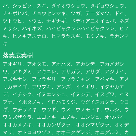
バ、シラビソ、スギ、ダイオウショウ、タギョウショウ、
チャボヒバ、チョウセンマキ、ツガ、テーダマツ、ドイ、
ツトウヒ、トウヒ、ナギナギ、ペディアニオイヒバ、ネズ
ミサシ、ハイネズ、ハイビャクシンハイビャクシン、ヒノ
キ、ヒノキアスナロ、ヒマラヤスギ、モミノキ、ラカンマ
キ
落葉広葉樹
アオギリ、アオダモ、アオハダ、アカシデ、アカメガシ
ワ、アキグミ、アキニレ、アサガラ、アサダ、アジサイ、
アズキナシ、アブラギリ、アブラチャン、アベマキ、アメ
リカデイゴ、アワブキ、アンズ、イイギリ、イタヤカエ
デ、イチジク、イヌエンジュ、イヌシデ、イヌビワ、イヌ
ブナ、イボタノキ、イロハモミジ、ウグイスカグラ、ウコ
ギ、ウチワノキ、ウツギ、ウメ、ウメモドキ、ウルシ、ウ
ワミズザクラ、エゴノキ、エノキ、エンジュ、オウバイ、
オオカメノキ、オオカンザクラ、オオシマザクラ、オオデ
マリ、オトコヨウゾメ、オオモクゲンジ、オニグルミ、カ