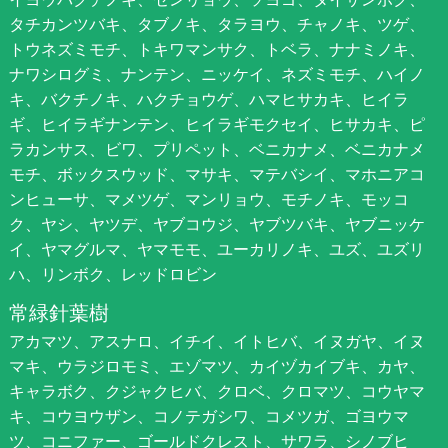
タチカンツバキ、タブノキ、タラヨウ、チャノキ、ツゲ、
トウネズミモチ、トキワマンサク、トベラ、ナナミノキ、
ナワシログミ、ナンテン、ニッケイ、ネズミモチ、ハイノ
キ、バクチノキ、ハクチョウゲ、ハマヒサカキ、ヒイラ
ギ、ヒイラギナンテン、ヒイラギモクセイ、ヒサカキ、ピ
ラカンサス、ビワ、プリペット、ベニカナメ、ベニカナメ
モチ、ボックスウッド、マサキ、マテバシイ、マホニアコ
ンヒューサ、マメツゲ、マンリョウ、モチノキ、モッコ
ク、ヤシ、ヤツデ、ヤブコウジ、ヤブツバキ、ヤブニッケ
イ、ヤマグルマ、ヤマモモ、ユーカリノキ、ユズ、ユズリ
ハ、リンボク、レッドロビン
常緑針葉樹
アカマツ、アスナロ、イチイ、イトヒバ、イヌガヤ、イヌ
マキ、ウラジロモミ、エゾマツ、カイヅカイブキ、カヤ、
キャラボク、クジャクヒバ、クロベ、クロマツ、コウヤマ
キ、コウヨウザン、コノテガシワ、コメツガ、ゴヨウマ
ツ、コニファー、ゴールドクレスト、サワラ、シノブヒ