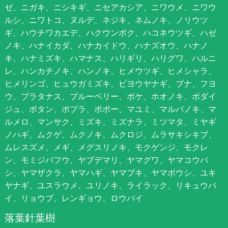
ゼ、ニガキ、ニシキギ、ニセアカシア、ニワウメ、ニワウ
ルシ、ニワトコ、ヌルデ、ネジキ、ネムノキ、ノリウツ
ギ、ハウチワカエデ、ハクウンボク、ハコネウツギ、ハゼ
ノキ、ハナイカダ、ハナカイドウ、ハナズオウ、ハナノ
キ、ハナミズキ、ハマナス、ハリギリ、ハリグワ、ハルニ
レ、ハンカチノキ、ハンノキ、ヒメウツギ、ヒメシャラ、
ヒメリンゴ、ヒュウガミズキ、ビヨウヤナギ、ブナ、フヨ
ウ、プラタナス、ブルーベリー、ボケ、ホオノキ、ボダイ
ジュ、ボタン、ポプラ、ポポー、マユミ、マルバノキ、マ
ルメロ、マンサク、ミズキ、ミズナラ、ミツマタ、ミヤギ
ノハギ、ムクゲ、ムクノキ、ムクロジ、ムラサキシキブ、
ムレスズメ、メギ、メグスリノキ、モクゲンジ、モクレ
ン、モミジバフウ、ヤブデマリ、ヤマグワ、ヤマコウバ
シ、ヤマザクラ、ヤマハギ、ヤマブキ、ヤマボウシ、ユキ
ヤナギ、ユスラウメ、ユリノキ、ライラック、リキュウバ
イ、リョウブ、レンギョウ、ロウバイ
落葉針葉樹