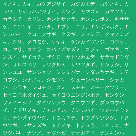
イノキ、カキ、ガクアジサイ、カジカエデ、カジノキ、カ
シワ、カシワバアジサイ、カツラ、ガマズミ、カマツカ、
カラタチ、カリン、カンヒザクラ、カンレンボク、キササ
ゲ、キソケイ、キハダ、キブシ、キリ、キンギンボク、キ
ンシバイ、クコ、クサギ、クヌギ、クマシデ、クマノミズ
キ、クリ、クロモジ、ケヤキ、ゲンカイツツジ、コウゾ、
コデマリ、コナラ、コバノガマズミ、コブシ、ゴマギ、ゴ
ンズイ、サイカチ、ザクロ、サトウカエデ、サラサドウダ
ン、サルスベリ、サワグルミ、サワフタギ、サンザシ、サ
ンシュユ、サンショウ、シジミバナ、シダレヤナギ、シデ
コブシ、シナノキ、シモツケ、ジューンベリー、シラカ
バ、シラキ、シロモジ、ズミ、スモモ、スモークツリー、
セイヨウボダイジュ、セイヨウニンジンボク、センダン、
ソメイヨシノ、タイワンフウ、タニウツギ、ダンコウバ
イ、チドリノキ、チャンチン、チンシバイ、ツクバネウツ
ギ、テンダイウヤク、トウカエデ、ドウダンツツジ、ドク
ウツギ、トサミズキ、トチノキ、トチュウ、トネリコ、ナ
ツツバキ、ナツメ、ナツハゼ、ナナカマド、ナンキンハ