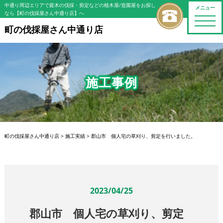
中通り周辺エリアで庭木の伐採・剪定などの植木屋/造園屋をお探し
メニュー
なら【町の伐採屋さん中通り店】へ
toggle
naviga
町の伐採屋さん中通り店
施工事例
町の伐採屋さん中通り店
>
施工実績
>
郡山市 個人宅の草刈り、剪定を行いました。
2023/04/25
郡山市 個人宅の草刈り、剪定