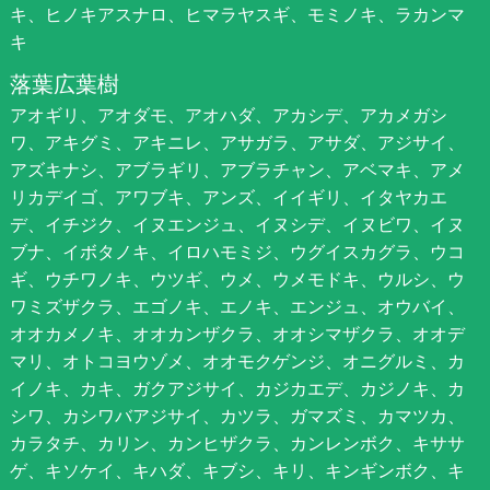
キ、ヒノキアスナロ、ヒマラヤスギ、モミノキ、ラカンマ
キ
落葉広葉樹
アオギリ、アオダモ、アオハダ、アカシデ、アカメガシ
ワ、アキグミ、アキニレ、アサガラ、アサダ、アジサイ、
アズキナシ、アブラギリ、アブラチャン、アベマキ、アメ
リカデイゴ、アワブキ、アンズ、イイギリ、イタヤカエ
デ、イチジク、イヌエンジュ、イヌシデ、イヌビワ、イヌ
ブナ、イボタノキ、イロハモミジ、ウグイスカグラ、ウコ
ギ、ウチワノキ、ウツギ、ウメ、ウメモドキ、ウルシ、ウ
ワミズザクラ、エゴノキ、エノキ、エンジュ、オウバイ、
オオカメノキ、オオカンザクラ、オオシマザクラ、オオデ
マリ、オトコヨウゾメ、オオモクゲンジ、オニグルミ、カ
イノキ、カキ、ガクアジサイ、カジカエデ、カジノキ、カ
シワ、カシワバアジサイ、カツラ、ガマズミ、カマツカ、
カラタチ、カリン、カンヒザクラ、カンレンボク、キササ
ゲ、キソケイ、キハダ、キブシ、キリ、キンギンボク、キ