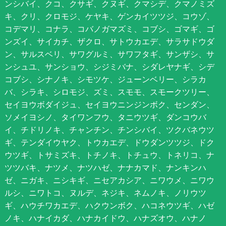
ンシバイ、クコ、クサギ、クヌギ、クマシデ、クマノミズ
キ、クリ、クロモジ、ケヤキ、ゲンカイツツジ、コウゾ、
コデマリ、コナラ、コバノガマズミ、コブシ、ゴマギ、ゴ
ンズイ、サイカチ、ザクロ、サトウカエデ、サラサドウダ
ン、サルスベリ、サワグルミ、サワフタギ、サンザシ、サ
ンシュユ、サンショウ、シジミバナ、シダレヤナギ、シデ
コブシ、シナノキ、シモツケ、ジューンベリー、シラカ
バ、シラキ、シロモジ、ズミ、スモモ、スモークツリー、
セイヨウボダイジュ、セイヨウニンジンボク、センダン、
ソメイヨシノ、タイワンフウ、タニウツギ、ダンコウバ
イ、チドリノキ、チャンチン、チンシバイ、ツクバネウツ
ギ、テンダイウヤク、トウカエデ、ドウダンツツジ、ドク
ウツギ、トサミズキ、トチノキ、トチュウ、トネリコ、ナ
ツツバキ、ナツメ、ナツハゼ、ナナカマド、ナンキンハ
ゼ、ニガキ、ニシキギ、ニセアカシア、ニワウメ、ニワウ
ルシ、ニワトコ、ヌルデ、ネジキ、ネムノキ、ノリウツ
ギ、ハウチワカエデ、ハクウンボク、ハコネウツギ、ハゼ
ノキ、ハナイカダ、ハナカイドウ、ハナズオウ、ハナノ