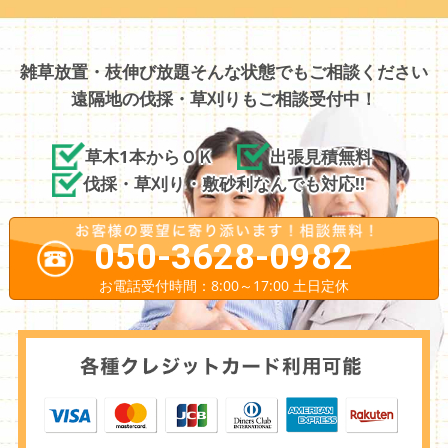
雑草放置・枝伸び放題そんな状態でもご相談ください
遠隔地の伐採・草刈りもご相談受付中！
草木1本からＯＫ
出張見積無料
伐採・草刈り・敷砂利なんでも対応!!
050-3628-0982
お電話受付時間：8:00～17:00 土日定休