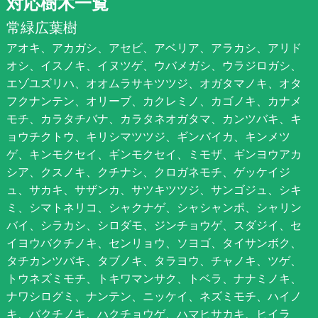
対応樹木一覧
常緑広葉樹
アオキ、アカガシ、アセビ、アベリア、アラカシ、アリド
オシ、イスノキ、イヌツゲ、ウバメガシ、ウラジロガシ、
エゾユズリハ、オオムラサキツツジ、オガタマノキ、オタ
フクナンテン、オリーブ、カクレミノ、カゴノキ、カナメ
モチ、カラタチバナ、カラタネオガタマ、カンツバキ、キ
ョウチクトウ、キリシマツツジ、ギンバイカ、キンメツ
ゲ、キンモクセイ、ギンモクセイ、ミモザ、ギンヨウアカ
シア、クスノキ、クチナシ、クロガネモチ、ゲッケイジ
ュ、サカキ、サザンカ、サツキツツジ、サンゴジュ、シキ
ミ、シマトネリコ、シャクナゲ、シャシャンポ、シャリン
バイ、シラカシ、シロダモ、ジンチョウゲ、スダジイ、セ
イヨウバクチノキ、センリョウ、ソヨゴ、タイサンボク、
タチカンツバキ、タブノキ、タラヨウ、チャノキ、ツゲ、
トウネズミモチ、トキワマンサク、トベラ、ナナミノキ、
ナワシログミ、ナンテン、ニッケイ、ネズミモチ、ハイノ
キ、バクチノキ、ハクチョウゲ、ハマヒサカキ、ヒイラ