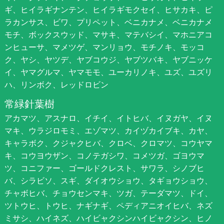
ギ、ヒイラギナンテン、ヒイラギモクセイ、ヒサカキ、ピ
ラカンサス、ビワ、プリペット、ベニカナメ、ベニカナメ
モチ、ボックスウッド、マサキ、マテバシイ、マホニアコ
ンヒューサ、マメツゲ、マンリョウ、モチノキ、モッコ
ク、ヤシ、ヤツデ、ヤブコウジ、ヤブツバキ、ヤブニッケ
イ、ヤマグルマ、ヤマモモ、ユーカリノキ、ユズ、ユズリ
ハ、リンボク、レッドロビン
常緑針葉樹
アカマツ、アスナロ、イチイ、イトヒバ、イヌガヤ、イヌ
マキ、ウラジロモミ、エゾマツ、カイヅカイブキ、カヤ、
キャラボク、クジャクヒバ、クロベ、クロマツ、コウヤマ
キ、コウヨウザン、コノテガシワ、コメツガ、ゴヨウマ
ツ、コニファー、ゴールドクレスト、サワラ、シノブヒ
バ、シラビソ、スギ、ダイオウショウ、タギョウショウ、
チャボヒバ、チョウセンマキ、ツガ、テーダマツ、ドイ、
ツトウヒ、トウヒ、ナギナギ、ペディアニオイヒバ、ネズ
ミサシ、ハイネズ、ハイビャクシンハイビャクシン、ヒノ