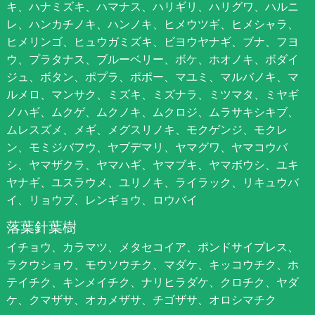
キ、ハナミズキ、ハマナス、ハリギリ、ハリグワ、ハルニ
レ、ハンカチノキ、ハンノキ、ヒメウツギ、ヒメシャラ、
ヒメリンゴ、ヒュウガミズキ、ビヨウヤナギ、ブナ、フヨ
ウ、プラタナス、ブルーベリー、ボケ、ホオノキ、ボダイ
ジュ、ボタン、ポプラ、ポポー、マユミ、マルバノキ、マ
ルメロ、マンサク、ミズキ、ミズナラ、ミツマタ、ミヤギ
ノハギ、ムクゲ、ムクノキ、ムクロジ、ムラサキシキブ、
ムレスズメ、メギ、メグスリノキ、モクゲンジ、モクレ
ン、モミジバフウ、ヤブデマリ、ヤマグワ、ヤマコウバ
シ、ヤマザクラ、ヤマハギ、ヤマブキ、ヤマボウシ、ユキ
ヤナギ、ユスラウメ、ユリノキ、ライラック、リキュウバ
イ、リョウブ、レンギョウ、ロウバイ
落葉針葉樹
イチョウ、カラマツ、メタセコイア、ポンドサイプレス、
ラクウショウ、モウソウチク、マダケ、キッコウチク、ホ
テイチク、キンメイチク、ナリヒラダケ、クロチク、ヤダ
ケ、クマザサ、オカメザサ、チゴザサ、オロシマチク