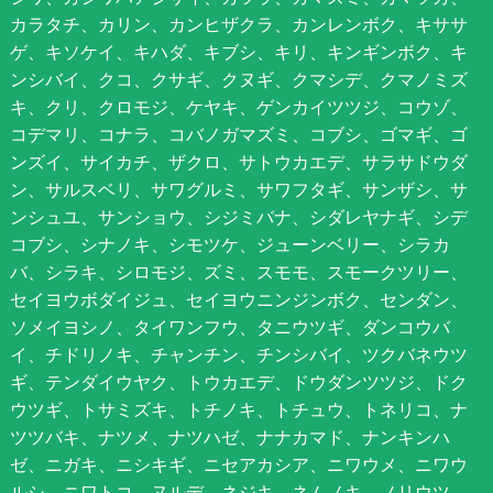
カラタチ、カリン、カンヒザクラ、カンレンボク、キササ
ゲ、キソケイ、キハダ、キブシ、キリ、キンギンボク、キ
ンシバイ、クコ、クサギ、クヌギ、クマシデ、クマノミズ
キ、クリ、クロモジ、ケヤキ、ゲンカイツツジ、コウゾ、
コデマリ、コナラ、コバノガマズミ、コブシ、ゴマギ、ゴ
ンズイ、サイカチ、ザクロ、サトウカエデ、サラサドウダ
ン、サルスベリ、サワグルミ、サワフタギ、サンザシ、サ
ンシュユ、サンショウ、シジミバナ、シダレヤナギ、シデ
コブシ、シナノキ、シモツケ、ジューンベリー、シラカ
バ、シラキ、シロモジ、ズミ、スモモ、スモークツリー、
セイヨウボダイジュ、セイヨウニンジンボク、センダン、
ソメイヨシノ、タイワンフウ、タニウツギ、ダンコウバ
イ、チドリノキ、チャンチン、チンシバイ、ツクバネウツ
ギ、テンダイウヤク、トウカエデ、ドウダンツツジ、ドク
ウツギ、トサミズキ、トチノキ、トチュウ、トネリコ、ナ
ツツバキ、ナツメ、ナツハゼ、ナナカマド、ナンキンハ
ゼ、ニガキ、ニシキギ、ニセアカシア、ニワウメ、ニワウ
ルシ、ニワトコ、ヌルデ、ネジキ、ネムノキ、ノリウツ