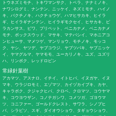
トウネズミモチ、トキワマンサク、トベラ、ナナミノキ、
ナワシログミ、ナンテン、ニッケイ、ネズミモチ、ハイノ
キ、バクチノキ、ハクチョウゲ、ハマヒサカキ、ヒイラ
ギ、ヒイラギナンテン、ヒイラギモクセイ、ヒサカキ、ピ
ラカンサス、ビワ、プリペット、ベニカナメ、ベニカナメ
モチ、ボックスウッド、マサキ、マテバシイ、マホニアコ
ンヒューサ、マメツゲ、マンリョウ、モチノキ、モッコ
ク、ヤシ、ヤツデ、ヤブコウジ、ヤブツバキ、ヤブニッケ
イ、ヤマグルマ、ヤマモモ、ユーカリノキ、ユズ、ユズリ
ハ、リンボク、レッドロビン
常緑針葉樹
アカマツ、アスナロ、イチイ、イトヒバ、イヌガヤ、イヌ
マキ、ウラジロモミ、エゾマツ、カイヅカイブキ、カヤ、
キャラボク、クジャクヒバ、クロベ、クロマツ、コウヤマ
キ、コウヨウザン、コノテガシワ、コメツガ、ゴヨウマ
ツ、コニファー、ゴールドクレスト、サワラ、シノブヒ
バ、シラビソ、スギ、ダイオウショウ、タギョウショウ、