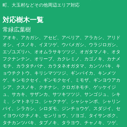
町、大玉村などその他周辺エリア対応
対応樹木一覧
常緑広葉樹
アオキ、アカガシ、アセビ、アベリア、アラカシ、アリド
オシ、イスノキ、イヌツゲ、ウバメガシ、ウラジロガシ、
エゾユズリハ、オオムラサキツツジ、オガタマノキ、オタ
フクナンテン、オリーブ、カクレミノ、カゴノキ、カナメ
モチ、カラタチバナ、カラタネオガタマ、カンツバキ、キ
ョウチクトウ、キリシマツツジ、ギンバイカ、キンメツ
ゲ、キンモクセイ、ギンモクセイ、ミモザ、ギンヨウアカ
シア、クスノキ、クチナシ、クロガネモチ、ゲッケイジ
ュ、サカキ、サザンカ、サツキツツジ、サンゴジュ、シキ
ミ、シマトネリコ、シャクナゲ、シャシャンポ、シャリン
バイ、シラカシ、シロダモ、ジンチョウゲ、スダジイ、セ
イヨウバクチノキ、センリョウ、ソヨゴ、タイサンボク、
タチカンツバキ、タブノキ、タラヨウ、チャノキ、ツゲ、