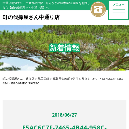
中通り周辺エリアで庭木の伐採・剪定などの植木屋/造園屋をお探し
メニュー
なら【町の伐採屋さん中通り店】へ
toggle
naviga
町の伐採屋さん中通り店
新着情報
町の伐採屋さん中通り店
>
施工実績
>
福島県矢吹町で芝生を敷きました。
>
E5AC6C7F-7465-
4B44-958C-0F8DC479CB3C
2018/06/27
E5AC6C7F-7465-4B44-958C-