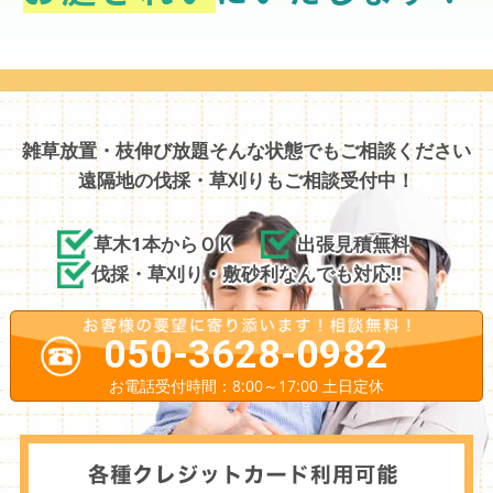
雑草放置・枝伸び放題そんな状態でもご相談ください
遠隔地の伐採・草刈りもご相談受付中！
草木1本からＯＫ
出張見積無料
伐採・草刈り・敷砂利なんでも対応!!
050-3628-0982
お電話受付時間：8:00～17:00 土日定休