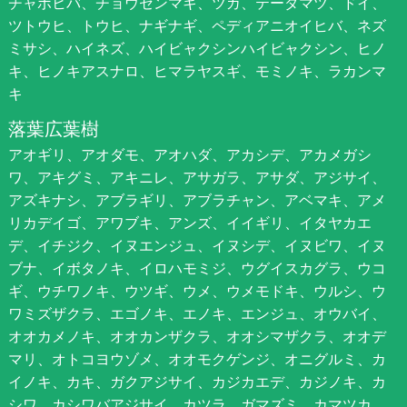
チャボヒバ、チョウセンマキ、ツガ、テーダマツ、ドイ、
ツトウヒ、トウヒ、ナギナギ、ペディアニオイヒバ、ネズ
ミサシ、ハイネズ、ハイビャクシンハイビャクシン、ヒノ
キ、ヒノキアスナロ、ヒマラヤスギ、モミノキ、ラカンマ
キ
落葉広葉樹
アオギリ、アオダモ、アオハダ、アカシデ、アカメガシ
ワ、アキグミ、アキニレ、アサガラ、アサダ、アジサイ、
アズキナシ、アブラギリ、アブラチャン、アベマキ、アメ
リカデイゴ、アワブキ、アンズ、イイギリ、イタヤカエ
デ、イチジク、イヌエンジュ、イヌシデ、イヌビワ、イヌ
ブナ、イボタノキ、イロハモミジ、ウグイスカグラ、ウコ
ギ、ウチワノキ、ウツギ、ウメ、ウメモドキ、ウルシ、ウ
ワミズザクラ、エゴノキ、エノキ、エンジュ、オウバイ、
オオカメノキ、オオカンザクラ、オオシマザクラ、オオデ
マリ、オトコヨウゾメ、オオモクゲンジ、オニグルミ、カ
イノキ、カキ、ガクアジサイ、カジカエデ、カジノキ、カ
シワ、カシワバアジサイ、カツラ、ガマズミ、カマツカ、