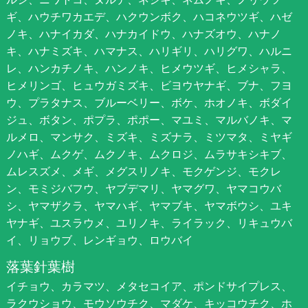
ギ、ハウチワカエデ、ハクウンボク、ハコネウツギ、ハゼ
ノキ、ハナイカダ、ハナカイドウ、ハナズオウ、ハナノ
キ、ハナミズキ、ハマナス、ハリギリ、ハリグワ、ハルニ
レ、ハンカチノキ、ハンノキ、ヒメウツギ、ヒメシャラ、
ヒメリンゴ、ヒュウガミズキ、ビヨウヤナギ、ブナ、フヨ
ウ、プラタナス、ブルーベリー、ボケ、ホオノキ、ボダイ
ジュ、ボタン、ポプラ、ポポー、マユミ、マルバノキ、マ
ルメロ、マンサク、ミズキ、ミズナラ、ミツマタ、ミヤギ
ノハギ、ムクゲ、ムクノキ、ムクロジ、ムラサキシキブ、
ムレスズメ、メギ、メグスリノキ、モクゲンジ、モクレ
ン、モミジバフウ、ヤブデマリ、ヤマグワ、ヤマコウバ
シ、ヤマザクラ、ヤマハギ、ヤマブキ、ヤマボウシ、ユキ
ヤナギ、ユスラウメ、ユリノキ、ライラック、リキュウバ
イ、リョウブ、レンギョウ、ロウバイ
落葉針葉樹
イチョウ、カラマツ、メタセコイア、ポンドサイプレス、
ラクウショウ、モウソウチク、マダケ、キッコウチク、ホ