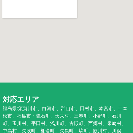
対応エリア
福島県:須賀川市、白河市、郡山市、田村市、本宮市、二本
松市、福島市・鏡石町、天栄村、三春町、小野町、石川
町、玉川村、平田村、浅川町、古殿町、西郷村、泉崎村、
中島村、矢吹町、棚倉町、矢祭町、塙町、鮫川村、川俣