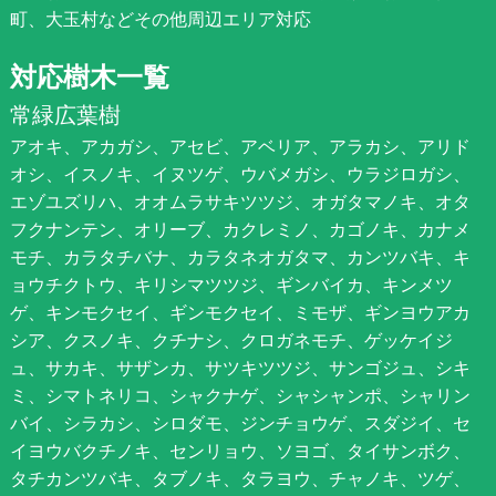
町、大玉村などその他周辺エリア対応
対応樹木一覧
常緑広葉樹
アオキ、アカガシ、アセビ、アベリア、アラカシ、アリド
オシ、イスノキ、イヌツゲ、ウバメガシ、ウラジロガシ、
エゾユズリハ、オオムラサキツツジ、オガタマノキ、オタ
フクナンテン、オリーブ、カクレミノ、カゴノキ、カナメ
モチ、カラタチバナ、カラタネオガタマ、カンツバキ、キ
ョウチクトウ、キリシマツツジ、ギンバイカ、キンメツ
ゲ、キンモクセイ、ギンモクセイ、ミモザ、ギンヨウアカ
シア、クスノキ、クチナシ、クロガネモチ、ゲッケイジ
ュ、サカキ、サザンカ、サツキツツジ、サンゴジュ、シキ
ミ、シマトネリコ、シャクナゲ、シャシャンポ、シャリン
バイ、シラカシ、シロダモ、ジンチョウゲ、スダジイ、セ
イヨウバクチノキ、センリョウ、ソヨゴ、タイサンボク、
タチカンツバキ、タブノキ、タラヨウ、チャノキ、ツゲ、