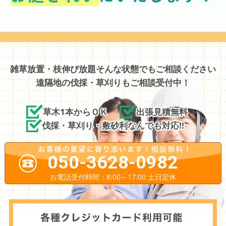
雑草放置・枝伸び放題そんな状態でもご相談ください
遠隔地の伐採・草刈りもご相談受付中！
草木1本からＯＫ
出張見積無料
伐採・草刈り・敷砂利なんでも対応!!
050-3628-0982
お電話受付時間：8:00～17:00 土日定休