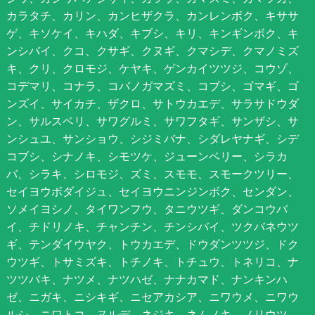
カラタチ、カリン、カンヒザクラ、カンレンボク、キササ
ゲ、キソケイ、キハダ、キブシ、キリ、キンギンボク、キ
ンシバイ、クコ、クサギ、クヌギ、クマシデ、クマノミズ
キ、クリ、クロモジ、ケヤキ、ゲンカイツツジ、コウゾ、
コデマリ、コナラ、コバノガマズミ、コブシ、ゴマギ、ゴ
ンズイ、サイカチ、ザクロ、サトウカエデ、サラサドウダ
ン、サルスベリ、サワグルミ、サワフタギ、サンザシ、サ
ンシュユ、サンショウ、シジミバナ、シダレヤナギ、シデ
コブシ、シナノキ、シモツケ、ジューンベリー、シラカ
バ、シラキ、シロモジ、ズミ、スモモ、スモークツリー、
セイヨウボダイジュ、セイヨウニンジンボク、センダン、
ソメイヨシノ、タイワンフウ、タニウツギ、ダンコウバ
イ、チドリノキ、チャンチン、チンシバイ、ツクバネウツ
ギ、テンダイウヤク、トウカエデ、ドウダンツツジ、ドク
ウツギ、トサミズキ、トチノキ、トチュウ、トネリコ、ナ
ツツバキ、ナツメ、ナツハゼ、ナナカマド、ナンキンハ
ゼ、ニガキ、ニシキギ、ニセアカシア、ニワウメ、ニワウ
ルシ、ニワトコ、ヌルデ、ネジキ、ネムノキ、ノリウツ