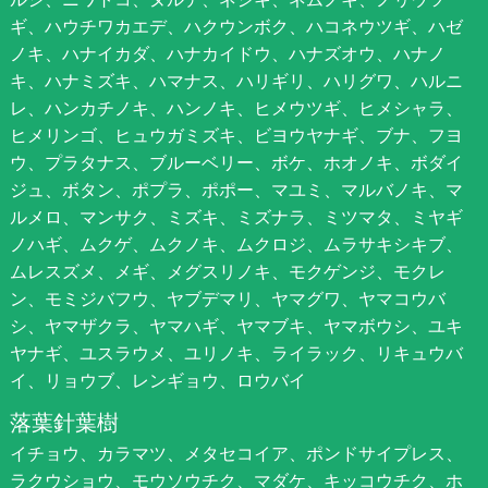
ギ、ハウチワカエデ、ハクウンボク、ハコネウツギ、ハゼ
ノキ、ハナイカダ、ハナカイドウ、ハナズオウ、ハナノ
キ、ハナミズキ、ハマナス、ハリギリ、ハリグワ、ハルニ
レ、ハンカチノキ、ハンノキ、ヒメウツギ、ヒメシャラ、
ヒメリンゴ、ヒュウガミズキ、ビヨウヤナギ、ブナ、フヨ
ウ、プラタナス、ブルーベリー、ボケ、ホオノキ、ボダイ
ジュ、ボタン、ポプラ、ポポー、マユミ、マルバノキ、マ
ルメロ、マンサク、ミズキ、ミズナラ、ミツマタ、ミヤギ
ノハギ、ムクゲ、ムクノキ、ムクロジ、ムラサキシキブ、
ムレスズメ、メギ、メグスリノキ、モクゲンジ、モクレ
ン、モミジバフウ、ヤブデマリ、ヤマグワ、ヤマコウバ
シ、ヤマザクラ、ヤマハギ、ヤマブキ、ヤマボウシ、ユキ
ヤナギ、ユスラウメ、ユリノキ、ライラック、リキュウバ
イ、リョウブ、レンギョウ、ロウバイ
落葉針葉樹
イチョウ、カラマツ、メタセコイア、ポンドサイプレス、
ラクウショウ、モウソウチク、マダケ、キッコウチク、ホ