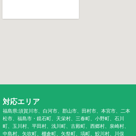
対応エリア
福島県:須賀川市、白河市、郡山市、田村市、本宮市、二本
松市、福島市・鏡石町、天栄村、三春町、小野町、石川
町、玉川村、平田村、浅川町、古殿町、西郷村、泉崎村、
中島村、矢吹町、棚倉町、矢祭町、塙町、鮫川村、川俣