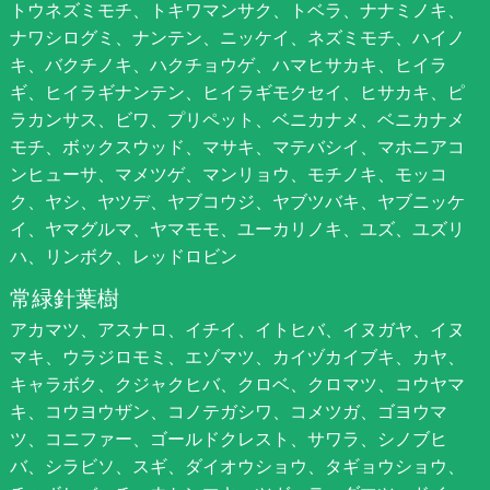
トウネズミモチ、トキワマンサク、トベラ、ナナミノキ、
ナワシログミ、ナンテン、ニッケイ、ネズミモチ、ハイノ
キ、バクチノキ、ハクチョウゲ、ハマヒサカキ、ヒイラ
ギ、ヒイラギナンテン、ヒイラギモクセイ、ヒサカキ、ピ
ラカンサス、ビワ、プリペット、ベニカナメ、ベニカナメ
モチ、ボックスウッド、マサキ、マテバシイ、マホニアコ
ンヒューサ、マメツゲ、マンリョウ、モチノキ、モッコ
ク、ヤシ、ヤツデ、ヤブコウジ、ヤブツバキ、ヤブニッケ
イ、ヤマグルマ、ヤマモモ、ユーカリノキ、ユズ、ユズリ
ハ、リンボク、レッドロビン
常緑針葉樹
アカマツ、アスナロ、イチイ、イトヒバ、イヌガヤ、イヌ
マキ、ウラジロモミ、エゾマツ、カイヅカイブキ、カヤ、
キャラボク、クジャクヒバ、クロベ、クロマツ、コウヤマ
キ、コウヨウザン、コノテガシワ、コメツガ、ゴヨウマ
ツ、コニファー、ゴールドクレスト、サワラ、シノブヒ
バ、シラビソ、スギ、ダイオウショウ、タギョウショウ、