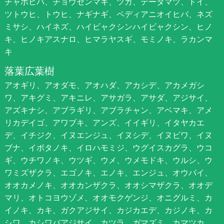
チャボヒバ、チョウセンマキ、ツガ、テーダマツ、ドイ、
ツトウヒ、トウヒ、ナギナギ、ペディアニオイヒバ、ネズ
ミサシ、ハイネズ、ハイビャクシンハイビャクシン、ヒノ
キ、ヒノキアスナロ、ヒマラヤスギ、モミノキ、ラカンマ
キ
落葉広葉樹
アオギリ、アオダモ、アオハダ、アカシデ、アカメガシ
ワ、アキグミ、アキニレ、アサガラ、アサダ、アジサイ、
アズキナシ、アブラギリ、アブラチャン、アベマキ、アメ
リカデイゴ、アワブキ、アンズ、イイギリ、イタヤカエ
デ、イチジク、イヌエンジュ、イヌシデ、イヌビワ、イヌ
ブナ、イボタノキ、イロハモミジ、ウグイスカグラ、ウコ
ギ、ウチワノキ、ウツギ、ウメ、ウメモドキ、ウルシ、ウ
ワミズザクラ、エゴノキ、エノキ、エンジュ、オウバイ、
オオカメノキ、オオカンザクラ、オオシマザクラ、オオデ
マリ、オトコヨウゾメ、オオモクゲンジ、オニグルミ、カ
イノキ、カキ、ガクアジサイ、カジカエデ、カジノキ、カ
シワ、カシワバアジサイ、カツラ、ガマズミ、カマツカ、