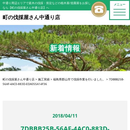
中通り周辺エリアで庭木の伐採・剪定などの植木屋/造園屋をお探し
メニュー
なら【町の伐採屋さん中通り店】へ
toggle
naviga
町の伐採屋さん中通り店
新着情報
町の伐採屋さん中通り店
>
施工実績
>
福島県郡山市で伐採作業を行いました。
>
7DBBB25B-
56AF-4AC0-883D-EDA055A14F36
2018/04/11
7DBBB25B-56AF-4AC0-883D-