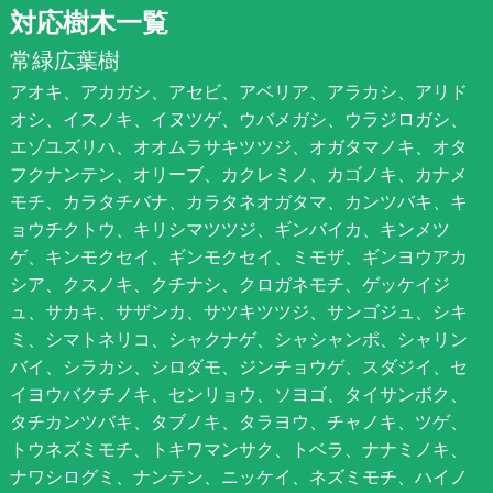
対応樹木一覧
常緑広葉樹
アオキ、アカガシ、アセビ、アベリア、アラカシ、アリド
オシ、イスノキ、イヌツゲ、ウバメガシ、ウラジロガシ、
エゾユズリハ、オオムラサキツツジ、オガタマノキ、オタ
フクナンテン、オリーブ、カクレミノ、カゴノキ、カナメ
モチ、カラタチバナ、カラタネオガタマ、カンツバキ、キ
ョウチクトウ、キリシマツツジ、ギンバイカ、キンメツ
ゲ、キンモクセイ、ギンモクセイ、ミモザ、ギンヨウアカ
シア、クスノキ、クチナシ、クロガネモチ、ゲッケイジ
ュ、サカキ、サザンカ、サツキツツジ、サンゴジュ、シキ
ミ、シマトネリコ、シャクナゲ、シャシャンポ、シャリン
バイ、シラカシ、シロダモ、ジンチョウゲ、スダジイ、セ
イヨウバクチノキ、センリョウ、ソヨゴ、タイサンボク、
タチカンツバキ、タブノキ、タラヨウ、チャノキ、ツゲ、
トウネズミモチ、トキワマンサク、トベラ、ナナミノキ、
ナワシログミ、ナンテン、ニッケイ、ネズミモチ、ハイノ