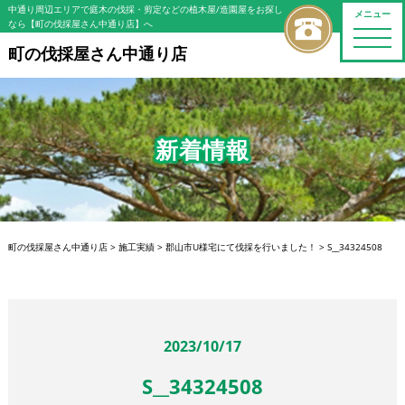
中通り周辺エリアで庭木の伐採・剪定などの植木屋/造園屋をお探し
メニュー
なら【町の伐採屋さん中通り店】へ
toggle
naviga
町の伐採屋さん中通り店
新着情報
町の伐採屋さん中通り店
>
施工実績
>
郡山市U様宅にて伐採を行いました！
>
S__34324508
2023/10/17
S__34324508