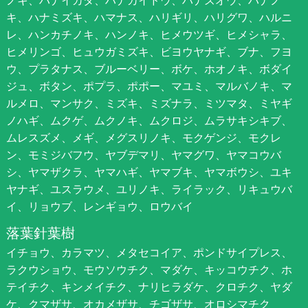
キ、ハナミズキ、ハマナス、ハリギリ、ハリグワ、ハルニ
レ、ハンカチノキ、ハンノキ、ヒメウツギ、ヒメシャラ、
ヒメリンゴ、ヒュウガミズキ、ビヨウヤナギ、ブナ、フヨ
ウ、プラタナス、ブルーベリー、ボケ、ホオノキ、ボダイ
ジュ、ボタン、ポプラ、ポポー、マユミ、マルバノキ、マ
ルメロ、マンサク、ミズキ、ミズナラ、ミツマタ、ミヤギ
ノハギ、ムクゲ、ムクノキ、ムクロジ、ムラサキシキブ、
ムレスズメ、メギ、メグスリノキ、モクゲンジ、モクレ
ン、モミジバフウ、ヤブデマリ、ヤマグワ、ヤマコウバ
シ、ヤマザクラ、ヤマハギ、ヤマブキ、ヤマボウシ、ユキ
ヤナギ、ユスラウメ、ユリノキ、ライラック、リキュウバ
イ、リョウブ、レンギョウ、ロウバイ
落葉針葉樹
イチョウ、カラマツ、メタセコイア、ポンドサイプレス、
ラクウショウ、モウソウチク、マダケ、キッコウチク、ホ
テイチク、キンメイチク、ナリヒラダケ、クロチク、ヤダ
ケ、クマザサ、オカメザサ、チゴザサ、オロシマチク