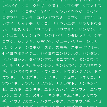
ンシバイ、クコ、クサギ、クヌギ、クマシデ、クマノミズ
キ、クリ、クロモジ、ケヤキ、ゲンカイツツジ、コウゾ、
コデマリ、コナラ、コバノガマズミ、コブシ、ゴマギ、ゴ
ンズイ、サイカチ、ザクロ、サトウカエデ、サラサドウダ
ン、サルスベリ、サワグルミ、サワフタギ、サンザシ、サ
ンシュユ、サンショウ、シジミバナ、シダレヤナギ、シデ
コブシ、シナノキ、シモツケ、ジューンベリー、シラカ
バ、シラキ、シロモジ、ズミ、スモモ、スモークツリー、
セイヨウボダイジュ、セイヨウニンジンボク、センダン、
ソメイヨシノ、タイワンフウ、タニウツギ、ダンコウバ
イ、チドリノキ、チャンチン、チンシバイ、ツクバネウツ
ギ、テンダイウヤク、トウカエデ、ドウダンツツジ、ドク
ウツギ、トサミズキ、トチノキ、トチュウ、トネリコ、ナ
ツツバキ、ナツメ、ナツハゼ、ナナカマド、ナンキンハ
ゼ、ニガキ、ニシキギ、ニセアカシア、ニワウメ、ニワウ
ルシ、ニワトコ、ヌルデ、ネジキ、ネムノキ、ノリウツ
ギ、ハウチワカエデ、ハクウンボク、ハコネウツギ、ハゼ
ノキ、ハナイカダ、ハナカイドウ、ハナズオウ、ハナノ