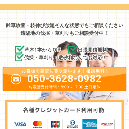
雑草放置・枝伸び放題そんな状態でもご相談ください
遠隔地の伐採・草刈りもご相談受付中！
草木1本からＯＫ
出張見積無料
伐採・草刈り・敷砂利なんでも対応!!
050-3628-0982
お電話受付時間：8:00～17:00 土日定休