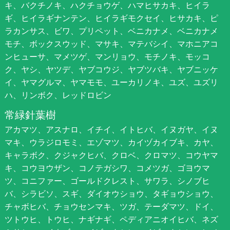
キ、バクチノキ、ハクチョウゲ、ハマヒサカキ、ヒイラ
ギ、ヒイラギナンテン、ヒイラギモクセイ、ヒサカキ、ピ
ラカンサス、ビワ、プリペット、ベニカナメ、ベニカナメ
モチ、ボックスウッド、マサキ、マテバシイ、マホニアコ
ンヒューサ、マメツゲ、マンリョウ、モチノキ、モッコ
ク、ヤシ、ヤツデ、ヤブコウジ、ヤブツバキ、ヤブニッケ
イ、ヤマグルマ、ヤマモモ、ユーカリノキ、ユズ、ユズリ
ハ、リンボク、レッドロビン
常緑針葉樹
アカマツ、アスナロ、イチイ、イトヒバ、イヌガヤ、イヌ
マキ、ウラジロモミ、エゾマツ、カイヅカイブキ、カヤ、
キャラボク、クジャクヒバ、クロベ、クロマツ、コウヤマ
キ、コウヨウザン、コノテガシワ、コメツガ、ゴヨウマ
ツ、コニファー、ゴールドクレスト、サワラ、シノブヒ
バ、シラビソ、スギ、ダイオウショウ、タギョウショウ、
チャボヒバ、チョウセンマキ、ツガ、テーダマツ、ドイ、
ツトウヒ、トウヒ、ナギナギ、ペディアニオイヒバ、ネズ