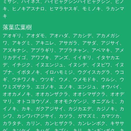
ミサシ、ハイネズ、ハイビャクシンハイビャクシン、ヒノ
キ、ヒノキアスナロ、ヒマラヤスギ、モミノキ、ラカンマ
キ
落葉広葉樹
アオギリ、アオダモ、アオハダ、アカシデ、アカメガシ
ワ、アキグミ、アキニレ、アサガラ、アサダ、アジサイ、
アズキナシ、アブラギリ、アブラチャン、アベマキ、アメ
リカデイゴ、アワブキ、アンズ、イイギリ、イタヤカエ
デ、イチジク、イヌエンジュ、イヌシデ、イヌビワ、イヌ
ブナ、イボタノキ、イロハモミジ、ウグイスカグラ、ウコ
ギ、ウチワノキ、ウツギ、ウメ、ウメモドキ、ウルシ、ウ
ワミズザクラ、エゴノキ、エノキ、エンジュ、オウバイ、
オオカメノキ、オオカンザクラ、オオシマザクラ、オオデ
マリ、オトコヨウゾメ、オオモクゲンジ、オニグルミ、カ
イノキ、カキ、ガクアジサイ、カジカエデ、カジノキ、カ
シワ、カシワバアジサイ、カツラ、ガマズミ、カマツカ、
カラタチ、カリン、カンヒザクラ、カンレンボク、キササ
ゲ、キソケイ、キハダ、キブシ、キリ、キンギンボク、キ