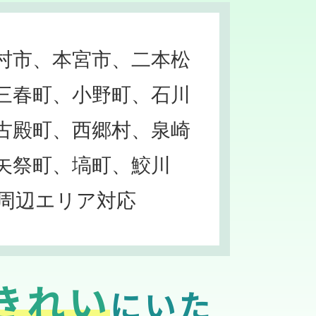
村市、本宮市、二本松
三春町、小野町、石川
古殿町、西郷村、泉崎
矢祭町、塙町、鮫川
周辺エリア対応
きれい
にいた