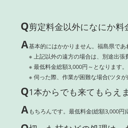
Q
剪定料金以外になにか料
A
基本的にはかかりません。福島県であ
※ 上記以外の遠方の場合は、別途出張
※ 最低料金総額3,000円～となります。
※ 伺った際、作業が困難な場合(ツタ
Q
1本からでも来てもらえま
A
もちろんです。最低料金(総額3,000
Q