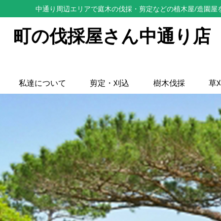
中通り周辺エリアで庭木の伐採・剪定などの植木屋/造園屋
町の伐採屋さん中通り店
私達について
剪定・刈込
樹木伐採
草