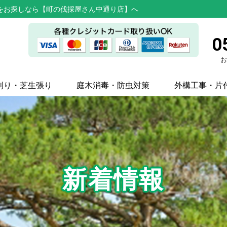
をお探しなら【町の伐採屋さん中通り店】へ
0
お
刈り・芝生張り
庭木消毒・防虫対策
外構工事・片
新着情報